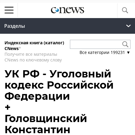
Разделы
Индексная книга (каталог)
CNews
*
Все категории
199231
▼
Получите все материалы
CNews по ключевому слову
УК РФ - Уголовный
кодекс Российской
Федерации
+
Головщинский
Константин