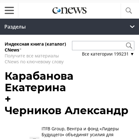
Разделы
Индексная книга (каталог)
CNews
*
Все категории
199231
▼
Получите все материалы
CNews по ключевому слову
Карабанова
Екатерина
+
Черников Александр
ITFB Group, Вентра и фонд «Лидеры
Будущего» объединят усилия для