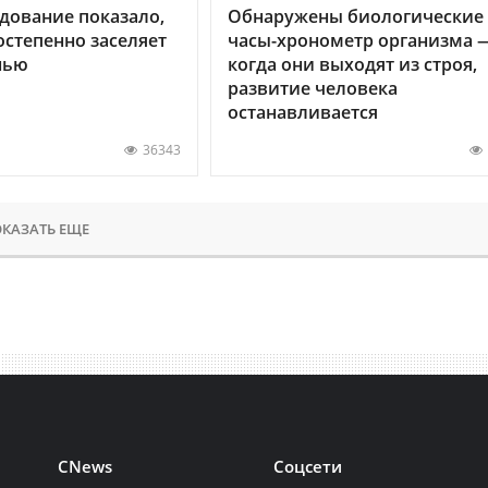
дование показало,
Обнаружены биологические
остепенно заселяет
часы-хронометр организма 
нью
когда они выходят из строя,
развитие человека
останавливается
36343
КАЗАТЬ ЕЩЕ
CNews
Соцсети