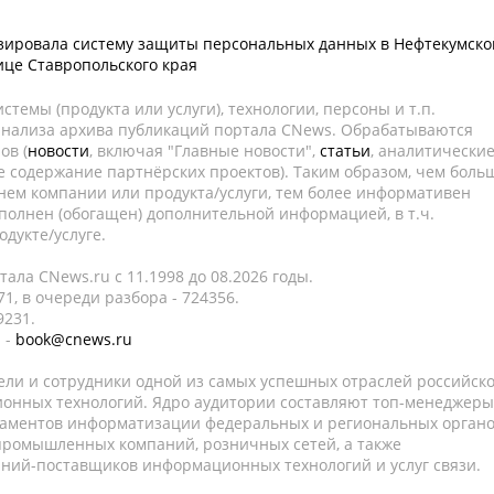
изировала систему защиты персональных данных в Нефтекумско
це Ставропольского края
темы (продукта или услуги), технологии, персоны и т.п.
 анализа архива публикаций портала CNews. Обрабатываются
ов (
новости
, включая "Главные новости",
статьи
, аналитически
е содержание партнёрских проектов). Таким образом, чем боль
нем компании или продукта/услуги, тем более информативен
полнен (обогащен) дополнительной информацией, в т.ч.
дукте/услуге.
ала CNews.ru c 11.1998 до 08.2026 годы.
1, в очереди разбора - 724356.
9231.
 -
book@cnews.ru
ели и сотрудники одной из самых успешных отраслей российск
онных технологий. Ядро аудитории составляют топ-менеджеры
таментов информатизации федеральных и региональных орган
 промышленных компаний, розничных сетей, а также
аний-поставщиков информационных технологий и услуг связи.