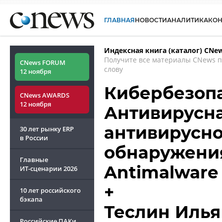
ГЛАВНАЯ
НОВОСТИ
АНАЛИТИКА
КО
Индексная книга (каталог) CNe
Получите все материалы CNews 
CNews FORUM
слову
12 ноября
Кибербезопа
CNews AWARDS
12 ноября
Антивирусна
антивирусно
30 лет рынку ERP
в России
обнаружения
Главные
Antimalware
ИТ-сценарии
2026
+
10 лет российского
бэкапа
Теслин Илья
Российские ПАКи