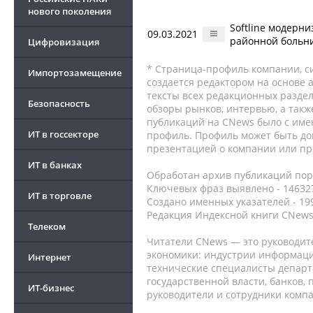
нового поколения
Softline модерн
09.03.2021
районной больни
Цифровизация
* Страница-профиль компании, сис
Импортозамещение
создается редактором на основе
тексты всех редакционных раздел
Безопасность
обзоры рынков, интервью, а такж
публикаций на CNews было с име
ИТ в госсекторе
профиль. Профиль может быть до
презентацией о компании или про
ИТ в банках
Обработан архив публикаций порт
Ключевых фраз выявлено - 146327
ИТ в торговле
Создано именных указателей - 19
Редакция Индексной книги CNews
Телеком
Читатели CNews — это руководит
экономики: индустрии информаци
Интернет
технические специалисты депар
государственной власти, банков,
ИТ-бизнес
руководители и сотрудники комп