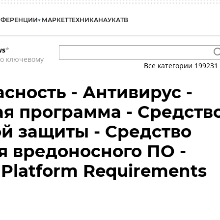
НФЕРЕНЦИИ
МАРКЕТ
ТЕХНИКА
НАУКА
ТВ
ws
*
по ключевому
Все категории
199231
сность - Антивирус -
я программа - Средств
й защиты - Средство
 вредоносного ПО -
 Platform Requirements