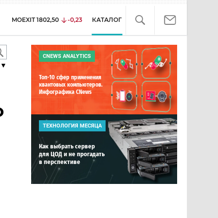
MOEXIT
1802,50
-0,23
КАТАЛОГ
CNEWS ANALYTICS
▼
Топ-10 сфер применения
квантовых компьютеров.
Инфографика CNews
о
ТЕХНОЛОГИЯ МЕСЯЦА
Как выбрать сервер
для ЦОД и не прогадать
в перспективе