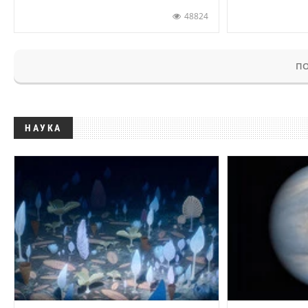
48824
ПО
НАУКА