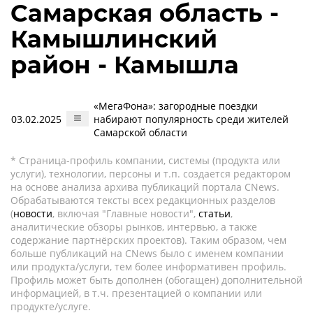
Самарская область -
Камышлинский
район - Камышла
«МегаФона»: загородные поездки
03.02.2025
набирают популярность среди жителей
Самарской области
* Страница-профиль компании, системы (продукта или
услуги), технологии, персоны и т.п. создается редактором
на основе анализа архива публикаций портала CNews.
Обрабатываются тексты всех редакционных разделов
(
новости
, включая "Главные новости",
статьи
,
аналитические обзоры рынков, интервью, а также
содержание партнёрских проектов). Таким образом, чем
больше публикаций на CNews было с именем компании
или продукта/услуги, тем более информативен профиль.
Профиль может быть дополнен (обогащен) дополнительной
информацией, в т.ч. презентацией о компании или
продукте/услуге.