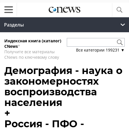
Разделы
Индексная книга (каталог)
CNews
*
Все категории
199231
▼
Получите все материалы
CNews по ключевому слову
Демография - наука о
закономерностях
воспроизводства
населения
+
Россия - ПФО -