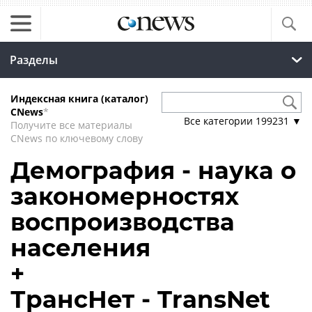
Разделы
Индексная книга (каталог)
CNews
*
Все категории
199231
▼
Получите все материалы
CNews по ключевому слову
Демография - наука о
закономерностях
воспроизводства
населения
+
ТрансНет - TransNet