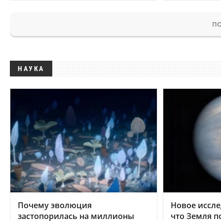
ПО
НАУКА
Почему эволюция
Новое иссле
застопорилась на миллионы
что Земля п