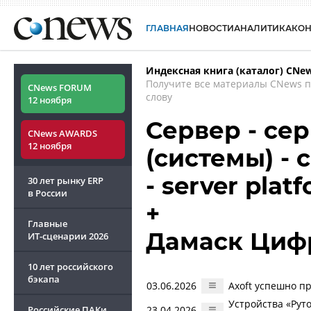
ГЛАВНАЯ
НОВОСТИ
АНАЛИТИКА
КО
Индексная книга (каталог) CNe
Получите все материалы CNews 
CNews FORUM
слову
12 ноября
Сервер - се
CNews AWARDS
12 ноября
(системы) -
- server plat
30 лет рынку ERP
в России
+
Главные
Дамаск Циф
ИТ-сценарии
2026
10 лет российского
бэкапа
03.06.2026
Axoft успешно п
Устройства «Ру
Российские ПАКи
23.04.2026