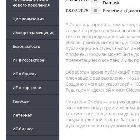
Damask
нового поколения
08.07.2025
Решение «Дамаск
Цифровизация
* Страница-профиль компании, сис
создается редактором на основе
Импортозамещение
тексты всех редакционных раздел
обзоры рынков, интервью, а такж
Безопасность
публикаций на CNews было с име
профиль. Профиль может быть до
ИТ в госсекторе
презентацией о компании или про
Обработан архив публикаций порт
ИТ в банках
Ключевых фраз выявлено - 146264
Создано именных указателей - 19
ИТ в торговле
Редакция Индексной книги CNews
Телеком
Читатели CNews — это руководит
экономики: индустрии информаци
технические специалисты депар
Интернет
государственной власти, банков,
руководители и сотрудники комп
ИТ-бизнес