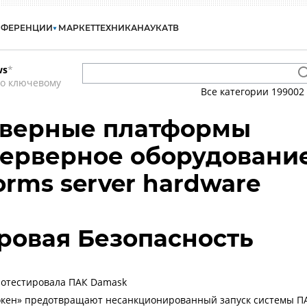
НФЕРЕНЦИИ
МАРКЕТ
ТЕХНИКА
НАУКА
ТВ
ws
*
по ключевому
Все категории
199002
рверные платформы
 серверное оборудовани
forms server hardware
ровая Безопасность
ротестировала ПАК Damask
токен» предотвращают несанкционированный запуск системы П