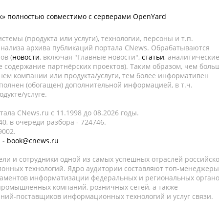
» полностью совместимо с серверами OpenYard
темы (продукта или услуги), технологии, персоны и т.п.
 анализа архива публикаций портала CNews. Обрабатываются
ов (
новости
, включая "Главные новости",
статьи
, аналитически
е содержание партнёрских проектов). Таким образом, чем боль
нем компании или продукта/услуги, тем более информативен
полнен (обогащен) дополнительной информацией, в т.ч.
дукте/услуге.
ала CNews.ru c 11.1998 до 08.2026 годы.
0, в очереди разбора - 724746.
9002.
 -
book@cnews.ru
ели и сотрудники одной из самых успешных отраслей российск
онных технологий. Ядро аудитории составляют топ-менеджеры
таментов информатизации федеральных и региональных орган
 промышленных компаний, розничных сетей, а также
аний-поставщиков информационных технологий и услуг связи.