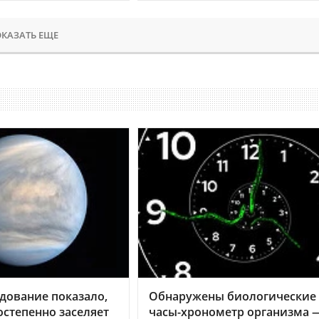
КАЗАТЬ ЕЩЕ
дование показало,
Обнаружены биологические
остепенно заселяет
часы-хронометр организма 