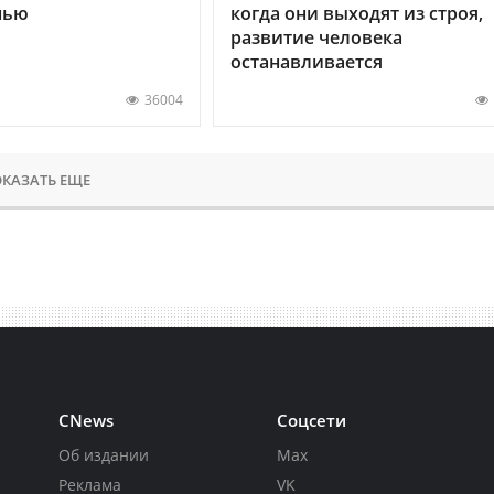
нью
когда они выходят из строя,
развитие человека
останавливается
36004
КАЗАТЬ ЕЩЕ
CNews
Соцсети
Об издании
Max
Реклама
VK