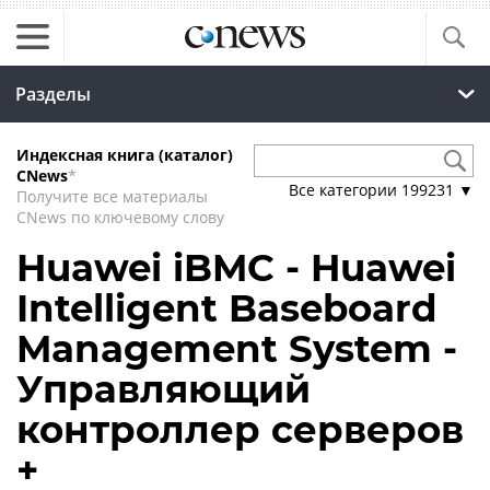
Разделы
Индексная книга (каталог)
CNews
*
Все категории
199231
▼
Получите все материалы
CNews по ключевому слову
Huawei iBMC - Huawei
Intelligent Baseboard
Management System -
Управляющий
контроллер серверов
+