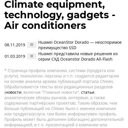
Climate equipment,
technology, gadgets -
Air conditioners
Huawei OceanStor Dorado — неоспоримое
08.11.2019
преимущество SSD
Huawei представила новые решения из
01.03.2019
серии СХД Oceanstor Dorado All-Flash
* Страница-профиль компании, системы (продукта или
услуги), технологии, персоны и т.п. создается редактором
на основе анализа архива публикаций портала CNews.
Обрабатываются тексты всех редакционных разделов
(
новости
, включая "Главные новости",
статьи
,
аналитические обзоры рынков, интервью, а также
содержание партнёрских проектов). Таким образом, чем
больше публикаций на CNews было с именем компании
или продукта/услуги, тем более информативен профиль.
Профиль может быть дополнен (обогащен) дополнительной
информацией, в т.ч. презентацией о компании или