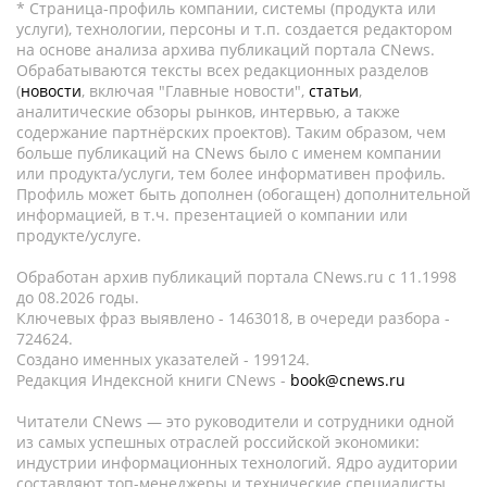
* Страница-профиль компании, системы (продукта или
услуги), технологии, персоны и т.п. создается редактором
на основе анализа архива публикаций портала CNews.
Обрабатываются тексты всех редакционных разделов
(
новости
, включая "Главные новости",
статьи
,
аналитические обзоры рынков, интервью, а также
содержание партнёрских проектов). Таким образом, чем
больше публикаций на CNews было с именем компании
или продукта/услуги, тем более информативен профиль.
Профиль может быть дополнен (обогащен) дополнительной
информацией, в т.ч. презентацией о компании или
продукте/услуге.
Обработан архив публикаций портала CNews.ru c 11.1998
до 08.2026 годы.
Ключевых фраз выявлено - 1463018, в очереди разбора -
724624.
Создано именных указателей - 199124.
Редакция Индексной книги CNews -
book@cnews.ru
Читатели CNews — это руководители и сотрудники одной
из самых успешных отраслей российской экономики:
индустрии информационных технологий. Ядро аудитории
составляют топ-менеджеры и технические специалисты