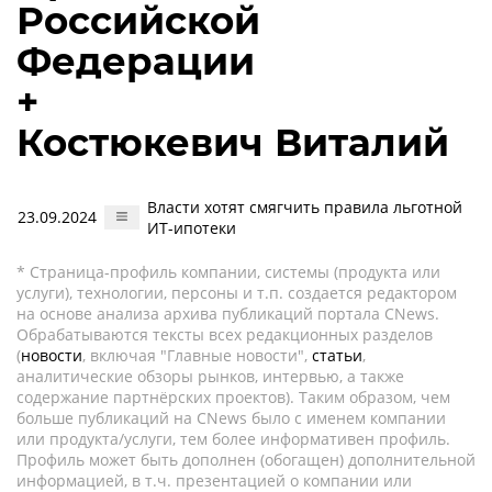
Российской
Федерации
+
Костюкевич Виталий
Власти хотят смягчить правила льготной
23.09.2024
ИТ-ипотеки
* Страница-профиль компании, системы (продукта или
услуги), технологии, персоны и т.п. создается редактором
на основе анализа архива публикаций портала CNews.
Обрабатываются тексты всех редакционных разделов
(
новости
, включая "Главные новости",
статьи
,
аналитические обзоры рынков, интервью, а также
содержание партнёрских проектов). Таким образом, чем
больше публикаций на CNews было с именем компании
или продукта/услуги, тем более информативен профиль.
Профиль может быть дополнен (обогащен) дополнительной
информацией, в т.ч. презентацией о компании или