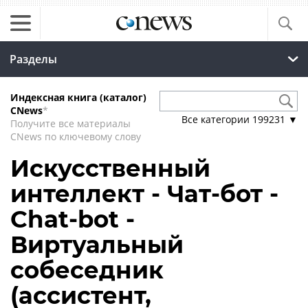
Разделы
Индексная книга (каталог)
CNews
*
Все категории
199231
▼
Получите все материалы
CNews по ключевому слову
Искусственный
интеллект - Чат-бот -
Chat-bot -
Виртуальный
собеседник
(ассистент,