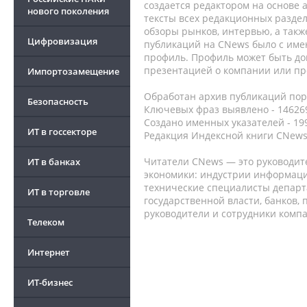
создается редактором на основе
нового поколения
тексты всех редакционных раздел
обзоры рынков, интервью, а такж
Цифровизация
публикаций на CNews было с име
профиль. Профиль может быть до
презентацией о компании или про
Импортозамещение
Обработан архив публикаций порт
Безопасность
Ключевых фраз выявлено - 146269
Создано именных указателей - 19
ИТ в госсекторе
Редакция Индексной книги CNews
Читатели CNews — это руководит
ИТ в банках
экономики: индустрии информаци
технические специалисты депар
ИТ в торговле
государственной власти, банков,
руководители и сотрудники комп
Телеком
Интернет
ИТ-бизнес