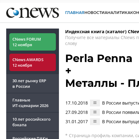
ГЛАВНАЯ
НОВОСТИ
АНАЛИТИКА
КО
Индексная книга (каталог) CNe
Получите все материалы CNews 
CNews FORUM
слову
12 ноября
Perla Penna
CNews AWARDS
12 ноября
+
Металлы - П
30 лет рынку ERP
в России
Главные
17.10.2018
В России выпуст
ИТ-сценарии
2026
27.09.2018
В России появил
10 лет российского
31.01.2017
В России выпуще
бэкапа
* Страница-профиль компании, сис
Российские ПАКи