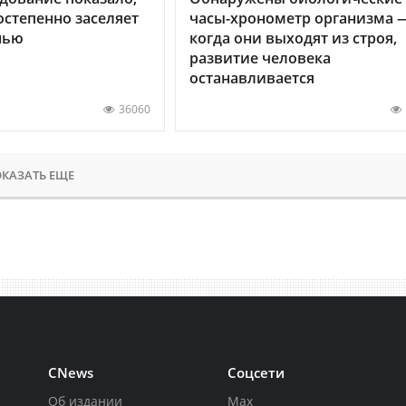
остепенно заселяет
часы-хронометр организма 
нью
когда они выходят из строя,
развитие человека
останавливается
36060
КАЗАТЬ ЕЩЕ
CNews
Соцсети
Об издании
Max