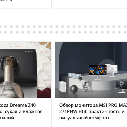
оса Dreame Z40
Обзор монитора MSI PRO MA
o: сухая и влажная
271PHW E14: практичность и
усилий
визуальный комфорт