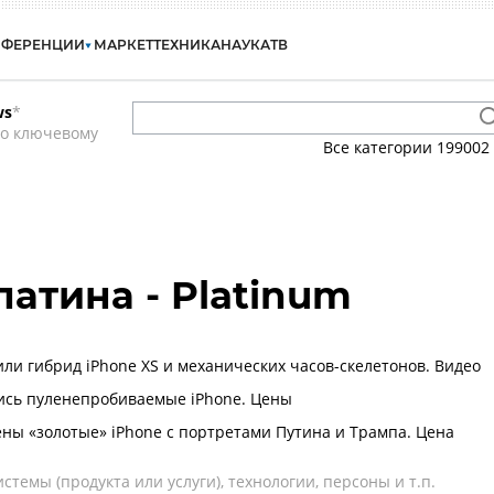
НФЕРЕНЦИИ
МАРКЕТ
ТЕХНИКА
НАУКА
ТВ
ws
*
по ключевому
Все категории
199002
латина - Platinum
или гибрид iPhone XS и механических часов-скелетонов. Видео
ись пуленепробиваемые iPhone. Цены
ны «золотые» iPhone с портретами Путина и Трампа. Цена
темы (продукта или услуги), технологии, персоны и т.п.