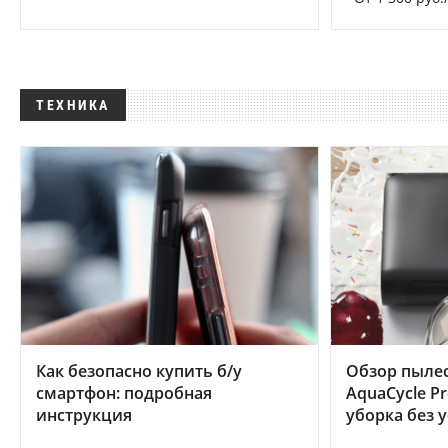
ТЕХНИКА
Как безопасно купить б/у
Обзор пылес
смартфон: подробная
AquaCycle Pr
инструкция
уборка без 