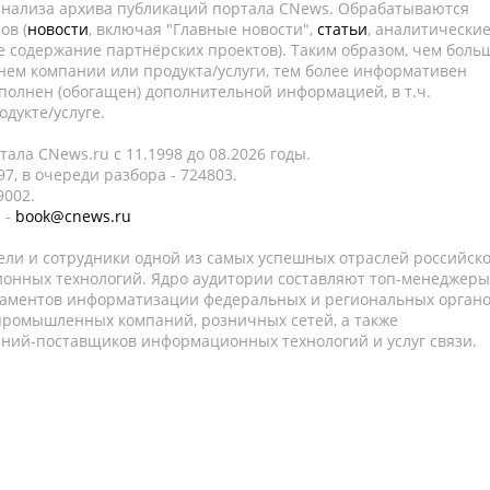
 анализа архива публикаций портала CNews. Обрабатываются
ов (
новости
, включая "Главные новости",
статьи
, аналитически
е содержание партнёрских проектов). Таким образом, чем боль
нем компании или продукта/услуги, тем более информативен
полнен (обогащен) дополнительной информацией, в т.ч.
дукте/услуге.
ала CNews.ru c 11.1998 до 08.2026 годы.
7, в очереди разбора - 724803.
9002.
 -
book@cnews.ru
ели и сотрудники одной из самых успешных отраслей российск
онных технологий. Ядро аудитории составляют топ-менеджеры
таментов информатизации федеральных и региональных орган
 промышленных компаний, розничных сетей, а также
аний-поставщиков информационных технологий и услуг связи.