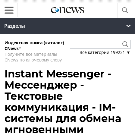
Разделы
Индексная книга (каталог)
CNews
*
Все категории
199231
▼
Получите все материалы
CNews по ключевому слову
Instant Messenger -
Мессенджер -
Текстовые
коммуникация - IM-
системы для обмена
мгновенными