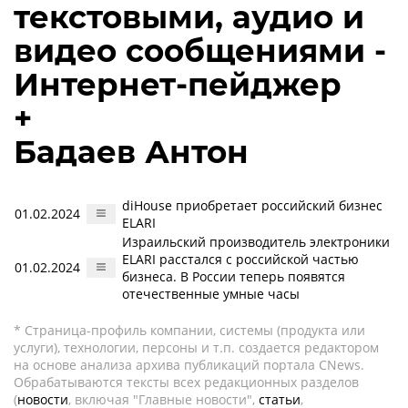
текстовыми, аудио и
видео сообщениями -
Интернет-пейджер
+
Бадаев Антон
diHouse приобретает российский бизнес
01.02.2024
ELARI
Израильский производитель электроники
ELARI расстался с российской частью
01.02.2024
бизнеса. В России теперь появятся
отечественные умные часы
* Страница-профиль компании, системы (продукта или
услуги), технологии, персоны и т.п. создается редактором
на основе анализа архива публикаций портала CNews.
Обрабатываются тексты всех редакционных разделов
(
новости
, включая "Главные новости",
статьи
,