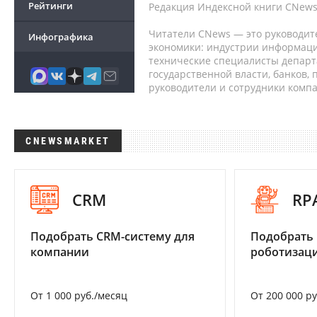
Рейтинги
Редакция Индексной книги CNews
Читатели CNews — это руководит
Инфографика
экономики: индустрии информаци
технические специалисты депар
государственной власти, банков,
руководители и сотрудники комп
CNEWSMARKET
CRM
RP
Подобрать CRM-систему для
Подобрать
компании
роботизац
От 1 000 руб./месяц
От 200 000 р