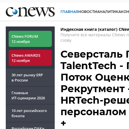
ГЛАВНАЯ
НОВОСТИ
АНАЛИТИКА
КО
Индексная книга (каталог) CNe
Получите все материалы CNews 
CNews FORUM
слову
12 ноября
Северсталь 
CNews AWARDS
12 ноября
TalentTech - 
Поток Оценк
30 лет рынку ERP
в России
Рекрутмент 
Главные
HRTech-реш
ИТ-сценарии
2026
персоналом
10 лет российского
бэкапа
+
Российские ПАКи