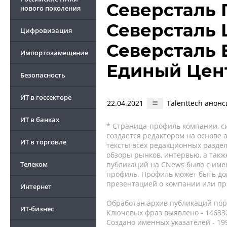
Северсталь 
нового поколения
Северсталь 
Цифровизация
Северсталь 
Импортозамещение
Единый Цен
Безопасность
ИТ в госсекторе
22.04.2021
Talenttech анон
ИТ в банках
* Страница-профиль компании, сис
создается редактором на основе
ИТ в торговле
тексты всех редакционных раздел
обзоры рынков, интервью, а такж
Телеком
публикаций на CNews было с име
профиль. Профиль может быть до
презентацией о компании или про
Интернет
Обработан архив публикаций порт
ИТ-бизнес
Ключевых фраз выявлено - 146332
Создано именных указателей - 19