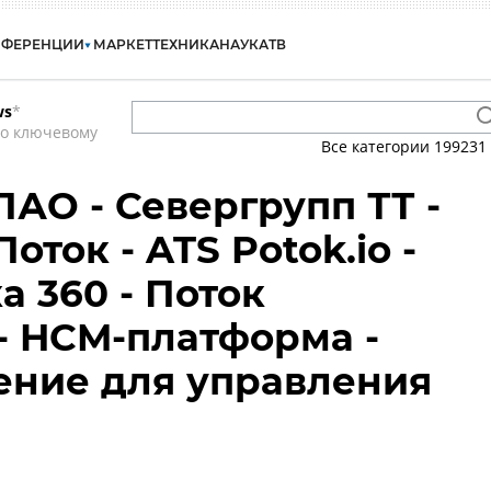
НФЕРЕНЦИИ
МАРКЕТ
ТЕХНИКА
НАУКА
ТВ
ws
*
по ключевому
Все категории
199231
ПАО - Севергрупп ТТ -
Поток - ATS Potok.io -
а 360 - Поток
- HCM-платформа -
ение для управления