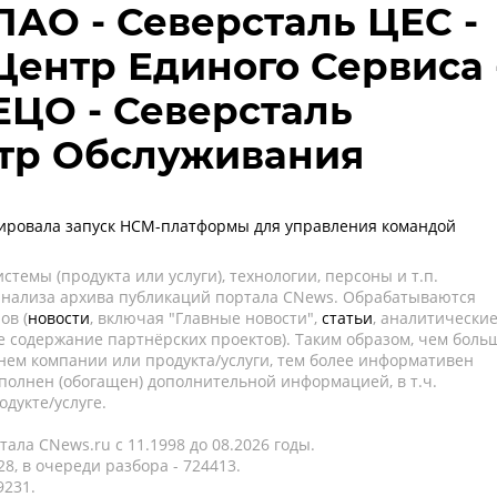
ПАО - Северсталь ЦЕС -
Центр Единого Сервиса 
ЕЦО - Северсталь
тр Обслуживания
сировала запуск HCM-платформы для управления командой
темы (продукта или услуги), технологии, персоны и т.п.
 анализа архива публикаций портала CNews. Обрабатываются
ов (
новости
, включая "Главные новости",
статьи
, аналитически
е содержание партнёрских проектов). Таким образом, чем боль
нем компании или продукта/услуги, тем более информативен
полнен (обогащен) дополнительной информацией, в т.ч.
дукте/услуге.
ала CNews.ru c 11.1998 до 08.2026 годы.
8, в очереди разбора - 724413.
9231.