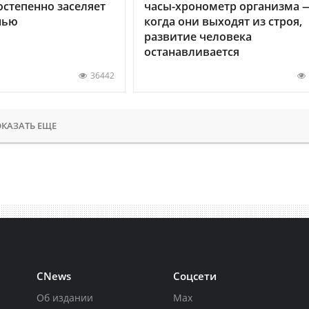
остепенно заселяет
часы-хронометр организма 
нью
когда они выходят из строя,
развитие человека
останавливается
36442
КАЗАТЬ ЕЩЕ
CNews
Соцсети
Об издании
Max