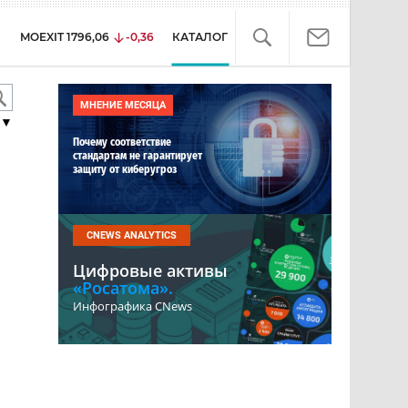
MOEXIT
1796,06
-0,36
КАТАЛОГ
МНЕНИЕ МЕСЯЦА
▼
Почему соответствие
стандартам не гарантирует
защиту от киберугроз
CNEWS ANALYTICS
Цифровые активы
«Росатома».
Инфографика CNews