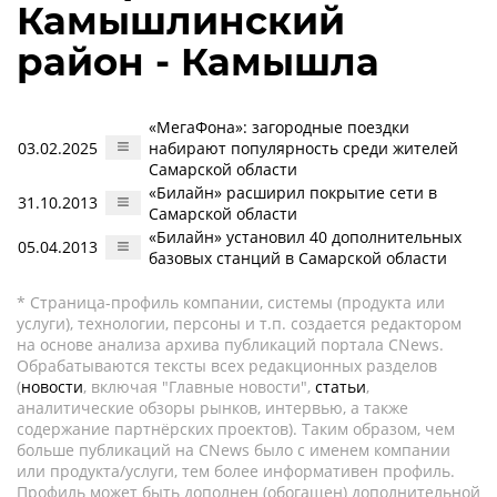
Камышлинский
район - Камышла
«МегаФона»: загородные поездки
03.02.2025
набирают популярность среди жителей
Самарской области
«Билайн» расширил покрытие сети в
31.10.2013
Самарской области
«Билайн» установил 40 дополнительных
05.04.2013
базовых станций в Самарской области
* Страница-профиль компании, системы (продукта или
услуги), технологии, персоны и т.п. создается редактором
на основе анализа архива публикаций портала CNews.
Обрабатываются тексты всех редакционных разделов
(
новости
, включая "Главные новости",
статьи
,
аналитические обзоры рынков, интервью, а также
содержание партнёрских проектов). Таким образом, чем
больше публикаций на CNews было с именем компании
или продукта/услуги, тем более информативен профиль.
Профиль может быть дополнен (обогащен) дополнительной