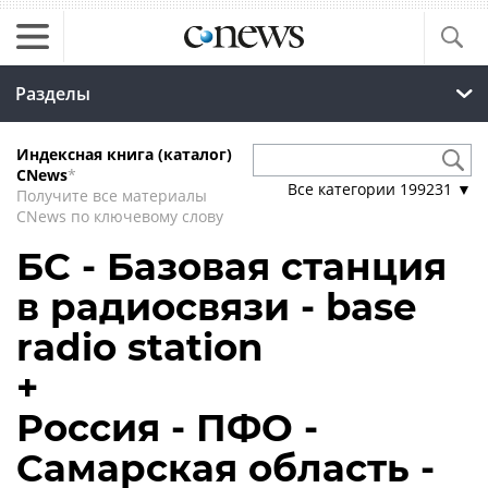
Разделы
Индексная книга (каталог)
CNews
*
Все категории
199231
▼
Получите все материалы
CNews по ключевому слову
БС - Базовая станция
в радиосвязи - base
radio station
+
Россия - ПФО -
Самарская область -