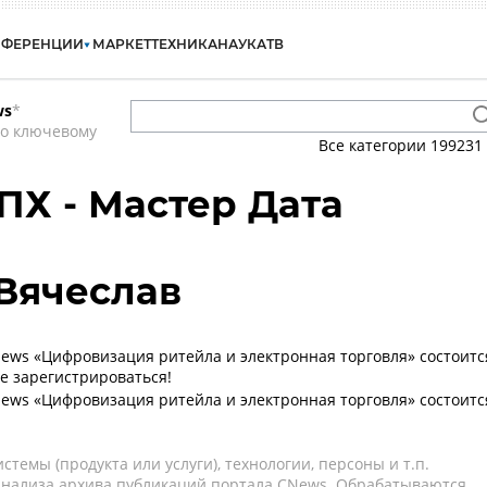
НФЕРЕНЦИИ
МАРКЕТ
ТЕХНИКА
НАУКА
ТВ
ws
*
по ключевому
Все категории
199231
ПХ - Мастер Дата
Вячеслав
ws «Цифровизация ритейла и электронная торговля» состоитс
те зарегистрироваться!
ws «Цифровизация ритейла и электронная торговля» состоитс
темы (продукта или услуги), технологии, персоны и т.п.
 анализа архива публикаций портала CNews. Обрабатываются