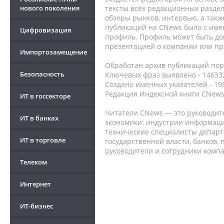
нового поколения
тексты всех редакционных раздел
обзоры рынков, интервью, а такж
публикаций на CNews было с име
Цифровизация
профиль. Профиль может быть до
презентацией о компании или про
Импортозамещение
Обработан архив публикаций порт
Безопасность
Ключевых фраз выявлено - 146332
Создано именных указателей - 19
Редакция Индексной книги CNews
ИТ в госсекторе
Читатели CNews — это руководит
ИТ в банках
экономики: индустрии информаци
технические специалисты депар
ИТ в торговле
государственной власти, банков,
руководители и сотрудники комп
Телеком
Интернет
ИТ-бизнес