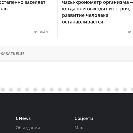
остепенно заселяет
часы-хронометр организма 
нью
когда они выходят из строя,
развитие человека
останавливается
36430
КАЗАТЬ ЕЩЕ
CNews
Соцсети
Об издании
Max