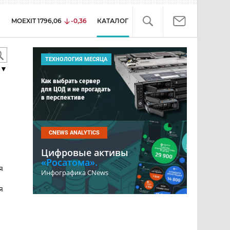
MOEXIT
1796,06
-0,36
КАТАЛОГ
ТЕХНОЛОГИЯ МЕСЯЦА
▼
Как выбрать сервер
для ЦОД и не прогадать
в перспективе
CNEWS ANALYTICS
Цифровые активы
«Росатома».
я
Инфографика CNews
я