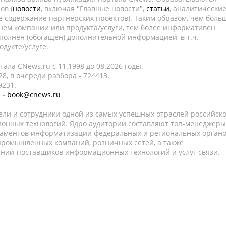
ов (
новости
, включая "Главные новости",
статьи
, аналитически
е содержание партнёрских проектов). Таким образом, чем боль
нем компании или продукта/услуги, тем более информативен
полнен (обогащен) дополнительной информацией, в т.ч.
дукте/услуге.
ала CNews.ru c 11.1998 до 08.2026 годы.
8, в очереди разбора - 724413.
9231.
 -
book@cnews.ru
ели и сотрудники одной из самых успешных отраслей российск
онных технологий. Ядро аудитории составляют топ-менеджеры
таментов информатизации федеральных и региональных орган
 промышленных компаний, розничных сетей, а также
аний-поставщиков информационных технологий и услуг связи.