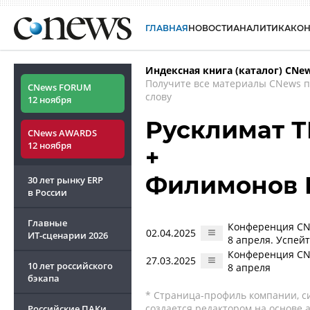
ГЛАВНАЯ
НОВОСТИ
АНАЛИТИКА
КО
Индексная книга (каталог) CNe
Получите все материалы CNews 
CNews FORUM
слову
12 ноября
Русклимат Т
CNews AWARDS
12 ноября
+
Филимонов 
30 лет рынку ERP
в России
Главные
Конференция CNe
02.04.2025
ИТ-сценарии
2026
8 апреля. Успей
Конференция CNe
27.03.2025
10 лет российского
8 апреля
бэкапа
* Страница-профиль компании, сис
создается редактором на основе
Российские ПАКи