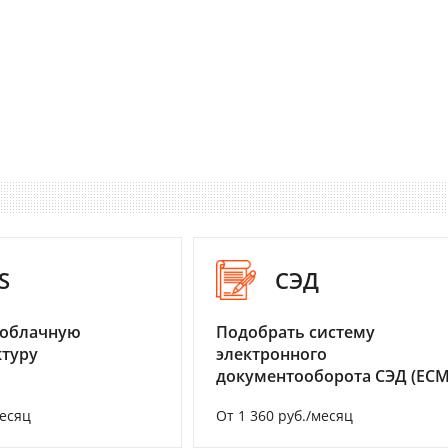
S
СЭД
 облачную
Подобрать систему
туру
электронного
документооборота СЭД (ECM
месяц
От 1 360 руб./месяц