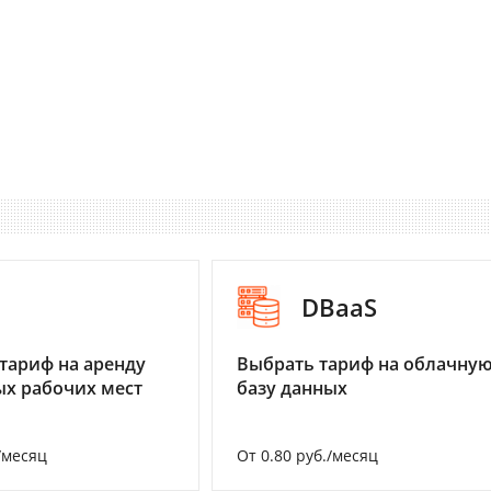
I
DBaaS
тариф на аренду
Выбрать тариф на облачну
х рабочих мест
базу данных
/месяц
От 0.80 руб./месяц