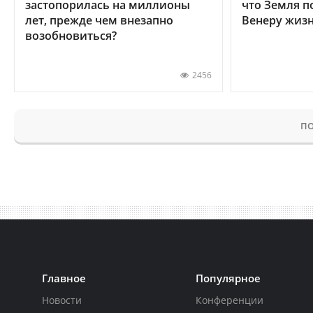
застопорилась на миллионы
что Земля п
лет, прежде чем внезапно
Венеру жиз
возобновиться?
2456
ПО
Главное
Популярное
Новости
Конференции