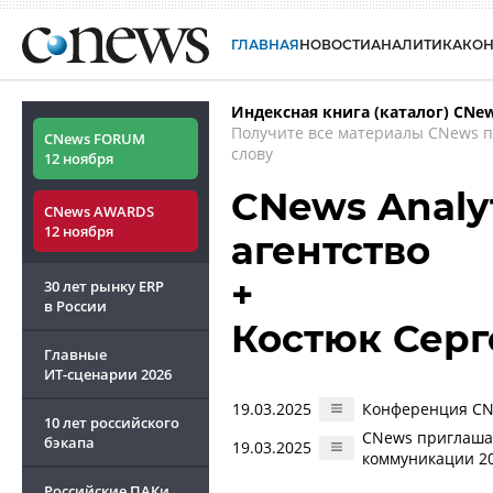
ГЛАВНАЯ
НОВОСТИ
АНАЛИТИКА
КО
Индексная книга (каталог) CNe
Получите все материалы CNews 
CNews FORUM
слову
12 ноября
CNews Analy
CNews AWARDS
12 ноября
агентство
+
30 лет рынку ERP
в России
Костюк Серг
Главные
ИТ-сценарии
2026
19.03.2025
Конференция CN
10 лет российского
CNews приглаша
бэкапа
19.03.2025
коммуникации 20
Российские ПАКи