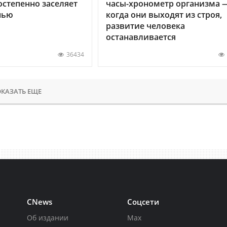
остепенно заселяет
часы-хронометр организма 
нью
когда они выходят из строя,
развитие человека
останавливается
36434
КАЗАТЬ ЕЩЕ
CNews
Соцсети
Об издании
Max