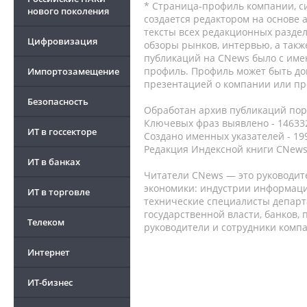
* Страница-профиль компании, сис
нового поколения
создается редактором на основе
тексты всех редакционных раздел
Цифровизация
обзоры рынков, интервью, а такж
публикаций на CNews было с име
профиль. Профиль может быть до
Импортозамещение
презентацией о компании или про
Безопасность
Обработан архив публикаций порт
Ключевых фраз выявлено - 146332
ИТ в госсекторе
Создано именных указателей - 19
Редакция Индексной книги CNews
ИТ в банках
Читатели CNews — это руководит
экономики: индустрии информаци
ИТ в торговле
технические специалисты депар
государственной власти, банков,
Телеком
руководители и сотрудники комп
Интернет
ИТ-бизнес