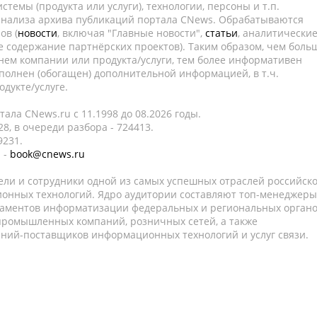
темы (продукта или услуги), технологии, персоны и т.п.
 анализа архива публикаций портала CNews. Обрабатываются
ов (
новости
, включая "Главные новости",
статьи
, аналитически
е содержание партнёрских проектов). Таким образом, чем боль
нем компании или продукта/услуги, тем более информативен
полнен (обогащен) дополнительной информацией, в т.ч.
дукте/услуге.
ала CNews.ru c 11.1998 до 08.2026 годы.
8, в очереди разбора - 724413.
9231.
 -
book@cnews.ru
ели и сотрудники одной из самых успешных отраслей российск
онных технологий. Ядро аудитории составляют топ-менеджеры
таментов информатизации федеральных и региональных орган
 промышленных компаний, розничных сетей, а также
аний-поставщиков информационных технологий и услуг связи.