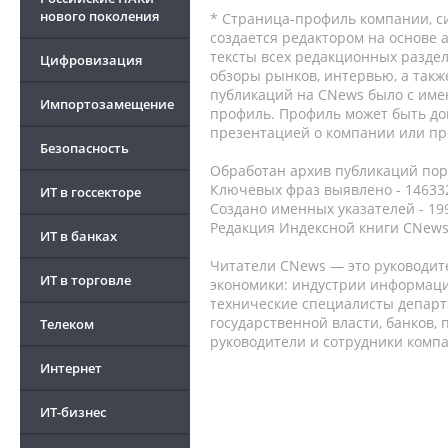
нового поколения
* Страница-профиль компании, сис
создается редактором на основе
тексты всех редакционных раздел
Цифровизация
обзоры рынков, интервью, а такж
публикаций на CNews было с име
Импортозамещение
профиль. Профиль может быть до
презентацией о компании или про
Безопасность
Обработан архив публикаций порт
Ключевых фраз выявлено - 146332
ИТ в госсекторе
Создано именных указателей - 19
Редакция Индексной книги CNews
ИТ в банках
Читатели CNews — это руководит
ИТ в торговле
экономики: индустрии информаци
технические специалисты депар
государственной власти, банков,
Телеком
руководители и сотрудники комп
Интернет
ИТ-бизнес