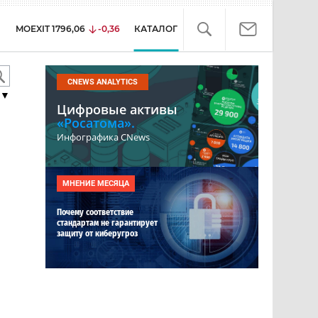
MOEXIT
1796,06
-0,36
КАТАЛОГ
CNEWS ANALYTICS
▼
Цифровые активы
«Росатома».
Инфографика CNews
МНЕНИЕ МЕСЯЦА
Почему соответствие
стандартам не гарантирует
защиту от киберугроз