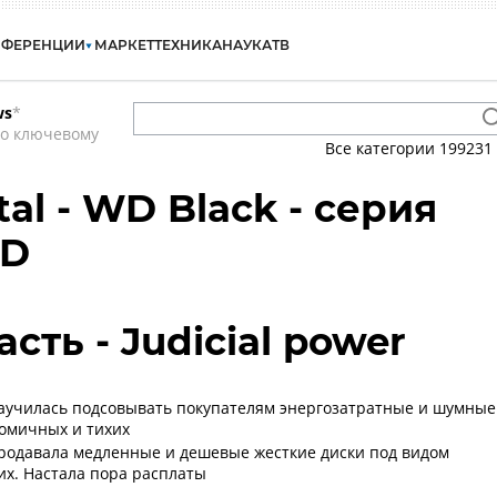
НФЕРЕНЦИИ
МАРКЕТ
ТЕХНИКА
НАУКА
ТВ
ws
*
по ключевому
Все категории
199231
tal - WD Black - серия
SD
сть - Judicial power
 научилась подсовывать покупателям энергозатратные и шумные
омичных и тихих
 продавала медленные и дешевые жесткие диски под видом
их. Настала пора расплаты