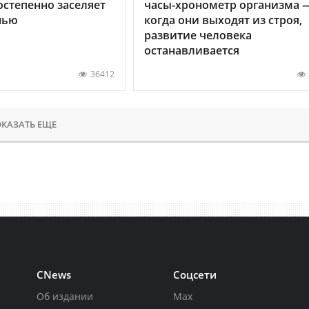
остепенно заселяет
часы-хронометр организма 
нью
когда они выходят из строя,
развитие человека
останавливается
36412
КАЗАТЬ ЕЩЕ
CNews
Соцсети
Об издании
Max