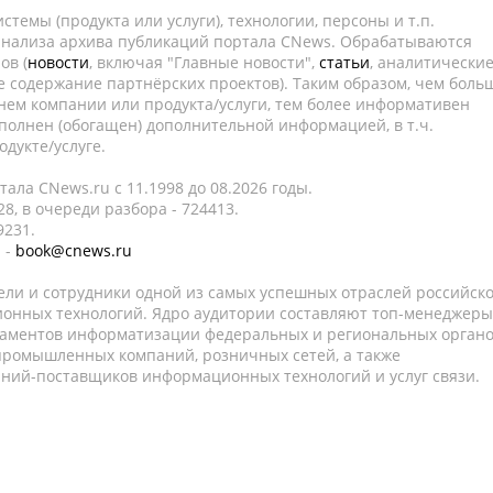
темы (продукта или услуги), технологии, персоны и т.п.
 анализа архива публикаций портала CNews. Обрабатываются
ов (
новости
, включая "Главные новости",
статьи
, аналитически
е содержание партнёрских проектов). Таким образом, чем боль
нем компании или продукта/услуги, тем более информативен
полнен (обогащен) дополнительной информацией, в т.ч.
дукте/услуге.
ала CNews.ru c 11.1998 до 08.2026 годы.
8, в очереди разбора - 724413.
9231.
 -
book@cnews.ru
ели и сотрудники одной из самых успешных отраслей российск
онных технологий. Ядро аудитории составляют топ-менеджеры
таментов информатизации федеральных и региональных орган
 промышленных компаний, розничных сетей, а также
аний-поставщиков информационных технологий и услуг связи.