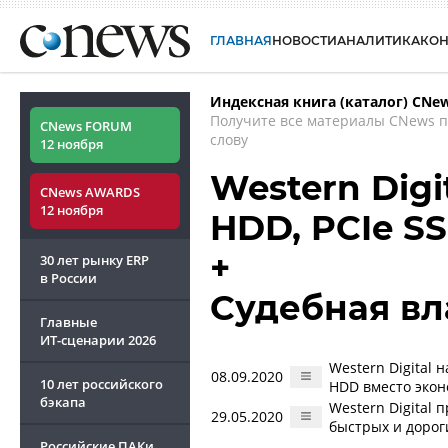
ГЛАВНАЯ
НОВОСТИ
АНАЛИТИКА
КО
Индексная книга (каталог) CNe
Получите все материалы CNews 
CNews FORUM
слову
12 ноября
Western Digi
CNews AWARDS
12 ноября
HDD, PCIe S
+
30 лет рынку ERP
в России
Судебная вла
Главные
ИТ-сценарии
2026
Western Digital
08.09.2020
10 лет российского
HDD вместо экон
бэкапа
Western Digital
29.05.2020
быстрых и дорог
Российские ПАКи