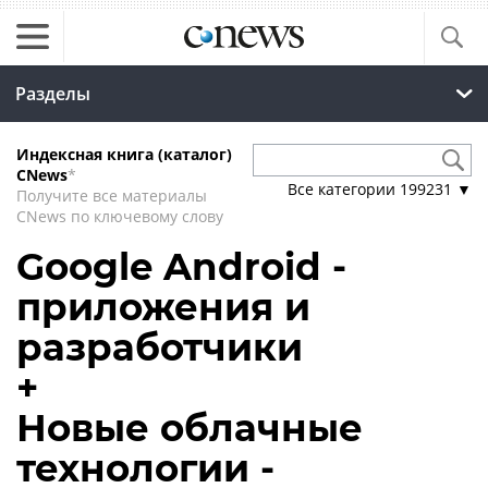
Разделы
Индексная книга (каталог)
CNews
*
Все категории
199231
▼
Получите все материалы
CNews по ключевому слову
Google Android -
приложения и
разработчики
+
Новые облачные
технологии -