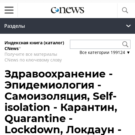
Разделы
Индексная книга (каталог)
CNews
*
Все категории
199124
▼
Получите все материалы
CNews по ключевому слову
Здравоохранение -
Эпидемиология -
Самоизоляция, Self-
isolation - Карантин,
Quarantine -
Lockdown, Локдаун -