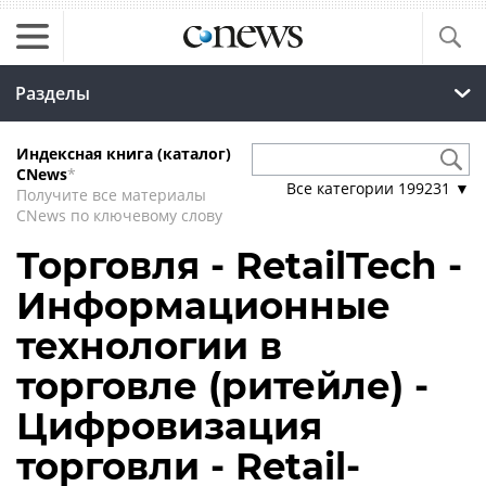
Разделы
Индексная книга (каталог)
CNews
*
Все категории
199231
▼
Получите все материалы
CNews по ключевому слову
Торговля - RetailTech -
Информационные
технологии в
торговле (ритейле) -
Цифровизация
торговли - Retail-