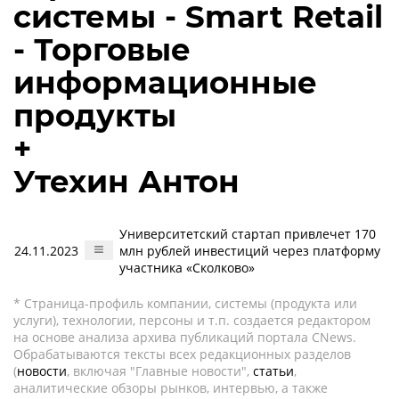
системы - Smart Retail
- Торговые
информационные
продукты
+
Утехин Антон
Университетский стартап привлечет 170
24.11.2023
млн рублей инвестиций через платформу
участника «Сколково»
* Страница-профиль компании, системы (продукта или
услуги), технологии, персоны и т.п. создается редактором
на основе анализа архива публикаций портала CNews.
Обрабатываются тексты всех редакционных разделов
(
новости
, включая "Главные новости",
статьи
,
аналитические обзоры рынков, интервью, а также