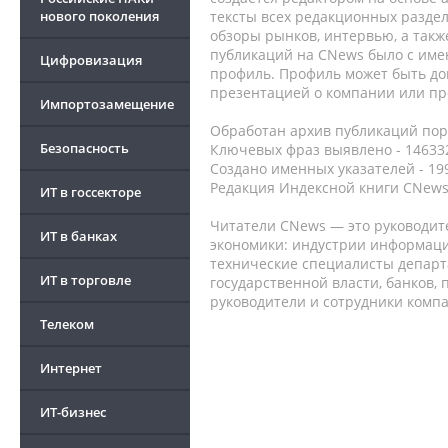
нового поколения
тексты всех редакционных раздел
обзоры рынков, интервью, а такж
публикаций на CNews было с име
Цифровизация
профиль. Профиль может быть до
презентацией о компании или про
Импортозамещение
Обработан архив публикаций порт
Безопасность
Ключевых фраз выявлено - 146332
Создано именных указателей - 19
Редакция Индексной книги CNews
ИТ в госсекторе
Читатели CNews — это руководит
ИТ в банках
экономики: индустрии информаци
технические специалисты депар
ИТ в торговле
государственной власти, банков,
руководители и сотрудники комп
Телеком
Интернет
ИТ-бизнес