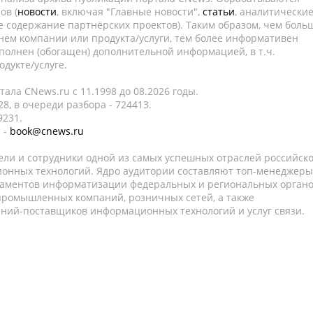
ов (
новости
, включая "Главные новости",
статьи
, аналитически
е содержание партнёрских проектов). Таким образом, чем боль
нем компании или продукта/услуги, тем более информативен
полнен (обогащен) дополнительной информацией, в т.ч.
дукте/услуге.
ала CNews.ru c 11.1998 до 08.2026 годы.
8, в очереди разбора - 724413.
9231.
 -
book@cnews.ru
ели и сотрудники одной из самых успешных отраслей российск
онных технологий. Ядро аудитории составляют топ-менеджеры
таментов информатизации федеральных и региональных орган
 промышленных компаний, розничных сетей, а также
аний-поставщиков информационных технологий и услуг связи.