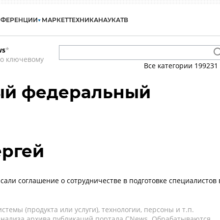
НФЕРЕНЦИИ
МАРКЕТ
ТЕХНИКА
НАУКА
ТВ
ws
*
по ключевому
Все категории
199231
й федеральный
ергей
сали соглашение о сотрудничестве в подготовке специалистов 
темы (продукта или услуги), технологии, персоны и т.п.
 анализа архива публикаций портала CNews. Обрабатываются