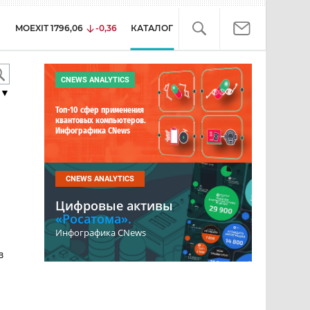
MOEXIT
1796,06
-0,36
КАТАЛОГ
CNEWS ANALYTICS
▼
Топ-10 сфер применения
квантовых компьютеров.
Инфографика CNews
CNEWS ANALYTICS
Цифровые активы
«Росатома».
Инфографика CNews
в