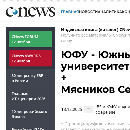
ГЛАВНАЯ
НОВОСТИ
АНАЛИТИКА
КО
Индексная книга (каталог) CNe
Получите все материалы CNews 
CNews FORUM
слову
12 ноября
ЮФУ - Южны
CNews AWARDS
12 ноября
университет
+
30 лет рынку ERP
в России
Мясников С
Главные
ИТ-сценарии
2026
IBS и ЮФУ подпи
18.12.2025
10 лет российского
сфере ИИ
бэкапа
* Страница-профиль компании, сис
создается редактором на основе
Российские ПАКи