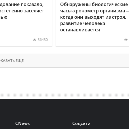
дование показало,
Обнаружены биологические
остепенно заселяет
часы-хронометр организма 
нью
когда они выходят из строя,
развитие человека
останавливается
36430
КАЗАТЬ ЕЩЕ
CNews
Соцсети