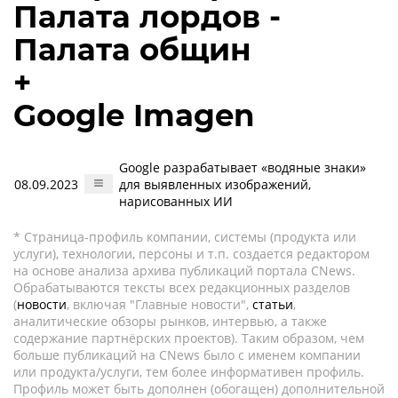
Палата лордов -
Палата общин
+
Google Imagen
Google разрабатывает «водяные знаки»
08.09.2023
для выявленных изображений,
нарисованных ИИ
* Страница-профиль компании, системы (продукта или
услуги), технологии, персоны и т.п. создается редактором
на основе анализа архива публикаций портала CNews.
Обрабатываются тексты всех редакционных разделов
(
новости
, включая "Главные новости",
статьи
,
аналитические обзоры рынков, интервью, а также
содержание партнёрских проектов). Таким образом, чем
больше публикаций на CNews было с именем компании
или продукта/услуги, тем более информативен профиль.
Профиль может быть дополнен (обогащен) дополнительной