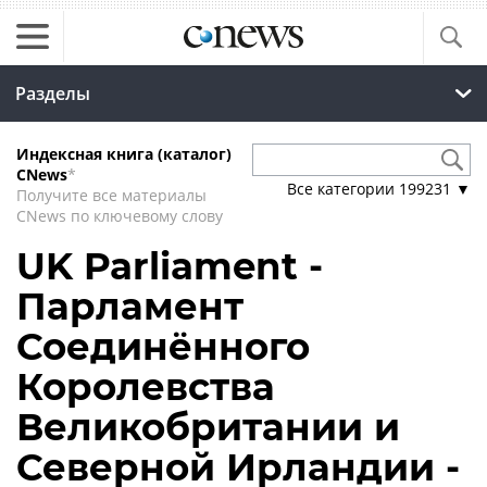
Разделы
Индексная книга (каталог)
CNews
*
Все категории
199231
▼
Получите все материалы
CNews по ключевому слову
UK Parliament -
Парламент
Соединённого
Королевства
Великобритании и
Северной Ирландии -