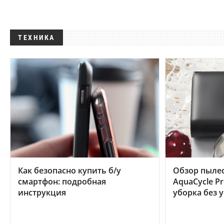
ТЕХНИКА
Как безопасно купить б/у
Обзор пылес
смартфон: подробная
AquaCycle Pr
инструкция
уборка без 