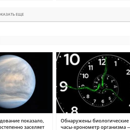
КАЗАТЬ ЕЩЕ
дование показало,
Обнаружены биологические
остепенно заселяет
часы-хронометр организма 