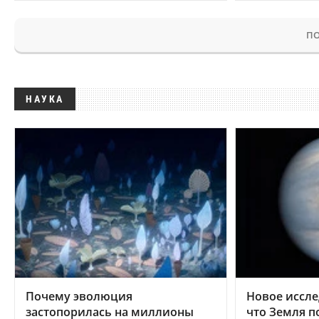
ПО
НАУКА
Почему эволюция
Новое иссле
застопорилась на миллионы
что Земля п