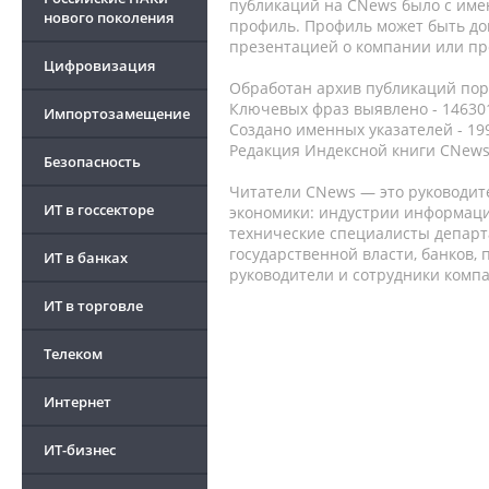
публикаций на CNews было с име
нового поколения
профиль. Профиль может быть до
презентацией о компании или про
Цифровизация
Обработан архив публикаций порт
Ключевых фраз выявлено - 146301
Импортозамещение
Создано именных указателей - 19
Редакция Индексной книги CNews
Безопасность
Читатели CNews — это руководит
ИТ в госсекторе
экономики: индустрии информаци
технические специалисты депар
государственной власти, банков,
ИТ в банках
руководители и сотрудники комп
ИТ в торговле
Телеком
Интернет
ИТ-бизнес