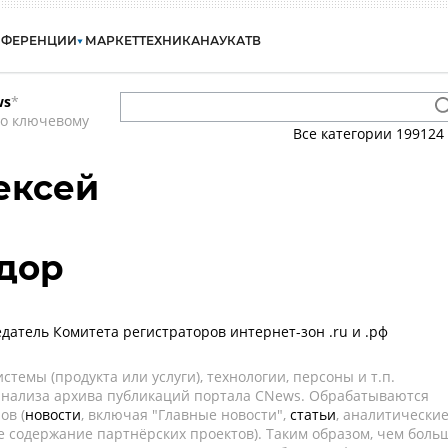
НФЕРЕНЦИИ
МАРКЕТ
ТЕХНИКА
НАУКА
ТВ
ws
*
по ключевому
Все категории
199124
ексей
дор
датель Комитета регистраторов интернет-зон .ru и .рф
темы (продукта или услуги), технологии, персоны и т.п.
 анализа архива публикаций портала CNews. Обрабатываются
ов (
новости
, включая "Главные новости",
статьи
, аналитически
е содержание партнёрских проектов). Таким образом, чем боль