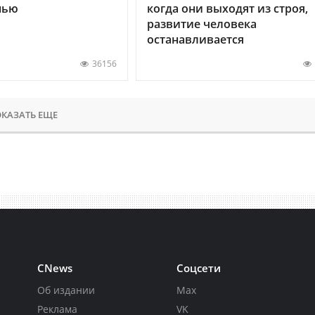
нью
когда они выходят из строя,
развитие человека
останавливается
36156
КАЗАТЬ ЕЩЕ
CNews
Соцсети
Об издании
Max
Реклама
VK