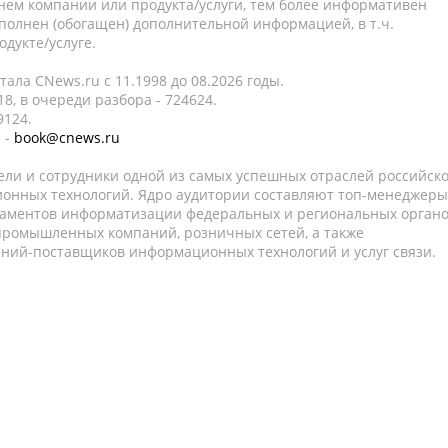
нем компании или продукта/услуги, тем более информативен
полнен (обогащен) дополнительной информацией, в т.ч.
дукте/услуге.
ала CNews.ru c 11.1998 до 08.2026 годы.
8, в очереди разбора - 724624.
9124.
 -
book@cnews.ru
ели и сотрудники одной из самых успешных отраслей российск
онных технологий. Ядро аудитории составляют топ-менеджеры
таментов информатизации федеральных и региональных орган
 промышленных компаний, розничных сетей, а также
аний-поставщиков информационных технологий и услуг связи.