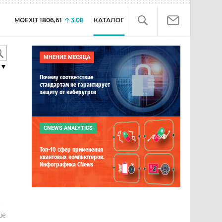
MOEXIT
1806,61
3,08
КАТАЛОГ
МНЕНИЕ МЕСЯЦА
▼
Почему соответствие
стандартам не гарантирует
защиту от киберугроз
CNEWS ANALYTICS
Топ-10 сфер применения
квантовых компьютеров.
Инфографика CNews
е
ше