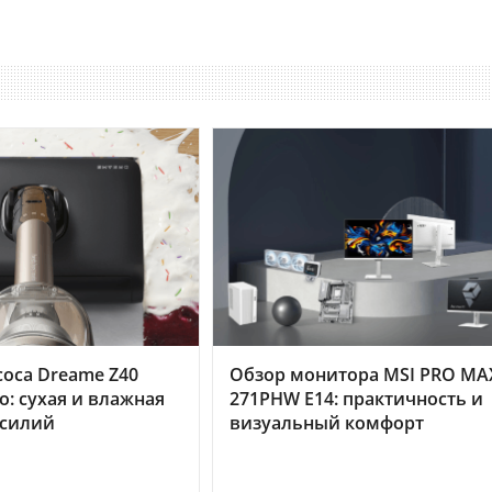
оса Dreame Z40
Обзор монитора MSI PRO MA
o: сухая и влажная
271PHW E14: практичность и
усилий
визуальный комфорт