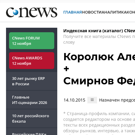
ГЛАВНАЯ
НОВОСТИ
АНАЛИТИКА
КО
Индексная книга (каталог) CNe
Получите все материалы CNews 
CNews FORUM
слову
12 ноября
Королюк Ал
CNews AWARDS
12 ноября
+
Смирнов Фе
30 лет рынку ERP
в России
Главные
14.10.2015
Назначен предсе
ИТ-сценарии
2026
* Страница-профиль компании, сис
10 лет российского
создается редактором на основе
бэкапа
тексты всех редакционных раздел
обзоры рынков, интервью, а такж
Российские ПАКи