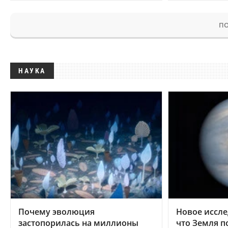
ПО
НАУКА
Почему эволюция
Новое иссле
застопорилась на миллионы
что Земля п