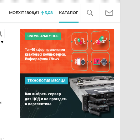
MOEXIT
1806,61
3,08
КАТАЛОГ
CNEWS ANALYTICS
▼
Топ-10 сфер применения
квантовых компьютеров.
Инфографика CNews
ТЕХНОЛОГИЯ МЕСЯЦА
Как выбрать сервер
для ЦОД и не прогадать
м
в перспективе
е
ше