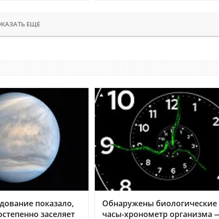
КАЗАТЬ ЕЩЕ
дование показало,
Обнаружены биологические
остепенно заселяет
часы-хронометр организма 