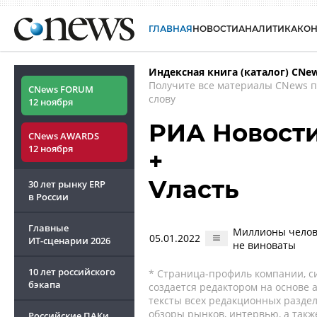
ГЛАВНАЯ
НОВОСТИ
АНАЛИТИКА
КО
Индексная книга (каталог) CNe
Получите все материалы CNews 
CNews FORUM
слову
12 ноября
РИА Новост
CNews AWARDS
12 ноября
+
Vласть
30 лет рынку ERP
в России
Главные
Миллионы челове
05.01.2022
ИТ-сценарии
2026
не виноваты
10 лет российского
* Страница-профиль компании, сис
бэкапа
создается редактором на основе
тексты всех редакционных раздел
обзоры рынков, интервью, а такж
Российские ПАКи