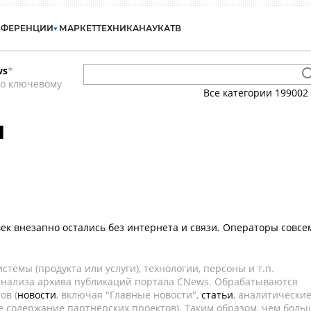
НФЕРЕНЦИИ
МАРКЕТ
ТЕХНИКА
НАУКА
ТВ
ws
*
по ключевому
Все категории
199002
и
к внезапно остались без интернета и связи. Операторы совсе
темы (продукта или услуги), технологии, персоны и т.п.
 анализа архива публикаций портала CNews. Обрабатываются
ов (
новости
, включая "Главные новости",
статьи
, аналитически
е содержание партнёрских проектов). Таким образом, чем боль