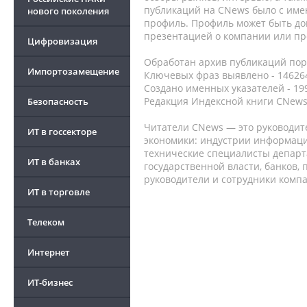
публикаций на CNews было с име
нового поколения
профиль. Профиль может быть до
презентацией о компании или про
Цифровизация
Обработан архив публикаций порт
Импортозамещение
Ключевых фраз выявлено - 146264
Создано именных указателей - 19
Редакция Индексной книги CNews
Безопасность
Читатели CNews — это руководит
ИТ в госсекторе
экономики: индустрии информаци
технические специалисты депар
ИТ в банках
государственной власти, банков,
руководители и сотрудники комп
ИТ в торговле
Телеком
Интернет
ИТ-бизнес