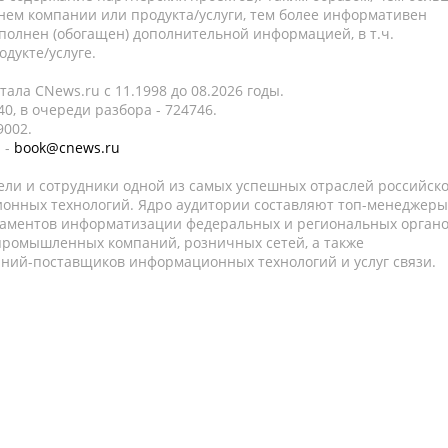
нем компании или продукта/услуги, тем более информативен
полнен (обогащен) дополнительной информацией, в т.ч.
дукте/услуге.
ала CNews.ru c 11.1998 до 08.2026 годы.
0, в очереди разбора - 724746.
9002.
 -
book@cnews.ru
ели и сотрудники одной из самых успешных отраслей российск
онных технологий. Ядро аудитории составляют топ-менеджеры
таментов информатизации федеральных и региональных орган
 промышленных компаний, розничных сетей, а также
аний-поставщиков информационных технологий и услуг связи.