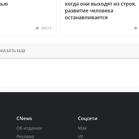
нью
когда они выходят из строя,
развитие человека
останавливается
36013
КАЗАТЬ ЕЩЕ
CNews
Соцсети
Об издании
Max
Реклама
VK