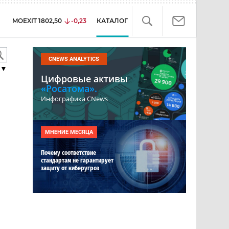
MOEXIT
1802,50
-0,23
КАТАЛОГ
CNEWS ANALYTICS
▼
Цифровые активы
«Росатома».
Инфографика CNews
МНЕНИЕ МЕСЯЦА
Почему соответствие
стандартам не гарантирует
защиту от киберугроз