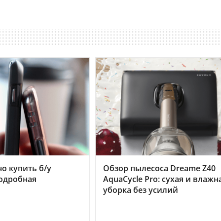
но купить б/у
Обзор пылесоса Dreame Z40
подробная
AquaCycle Pro: сухая и влажн
уборка без усилий