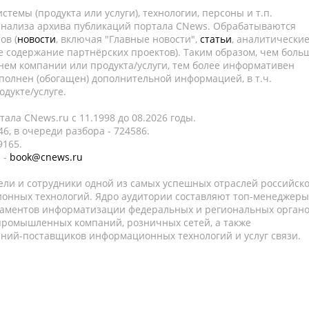
темы (продукта или услуги), технологии, персоны и т.п.
 анализа архива публикаций портала CNews. Обрабатываются
ов (
новости
, включая "Главные новости",
статьи
, аналитически
е содержание партнёрских проектов). Таким образом, чем боль
нем компании или продукта/услуги, тем более информативен
полнен (обогащен) дополнительной информацией, в т.ч.
дукте/услуге.
ала CNews.ru c 11.1998 до 08.2026 годы.
6, в очереди разбора - 724586.
9165.
 -
book@cnews.ru
ели и сотрудники одной из самых успешных отраслей российск
онных технологий. Ядро аудитории составляют топ-менеджеры
таментов информатизации федеральных и региональных орган
 промышленных компаний, розничных сетей, а также
аний-поставщиков информационных технологий и услуг связи.