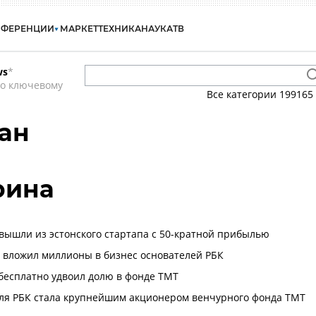
НФЕРЕНЦИИ
МАРКЕТ
ТЕХНИКА
НАУКА
ТВ
ws
*
по ключевому
Все категории
199165
ан
рина
вышли из эстонского стартапа с 50-кратной прибылью
вложил миллионы в бизнес основателей РБК
бесплатно удвоил долю в фонде TMT
ля РБК стала крупнейшим акционером венчурного фонда TMT