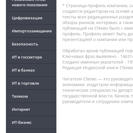
нового поколения
* Страница-профиль компании, сис
создается редактором на основе
тексты всех редакционных раздел
Цифровизация
обзоры рынков, интервью, а такж
публикаций на CNews было с име
Импортозамещение
профиль. Профиль может быть до
презентацией о компании или про
Безопасность
Обработан архив публикаций порт
Ключевых фраз выявлено - 146314
ИТ в госсекторе
Создано именных указателей - 19
Редакция Индексной книги CNews
ИТ в банках
Читатели CNews — это руководит
ИТ в торговле
экономики: индустрии информаци
технические специалисты депар
государственной власти, банков,
Телеком
руководители и сотрудники комп
Интернет
ИТ-бизнес