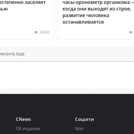
остепенно заселяет
часы-хронометр организма 
нью
когда они выходят из строя,
развитие человека
останавливается
36283
КАЗАТЬ ЕЩЕ
CNews
Соцсети
Об издании
Max