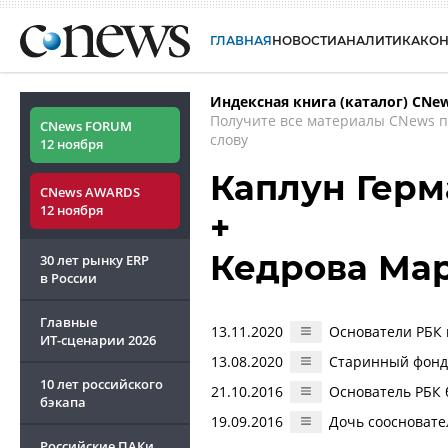
ГЛАВНАЯ
НОВОСТИ
АНАЛИТИКА
КО
Индексная книга (каталог) CNe
Получите все материалы CNews 
CNews FORUM
слову
12 ноября
Каплун Герм
CNews AWARDS
12 ноября
+
Кедрова Ма
30 лет рынку ERP
в России
Главные
13.11.2020
Основатели РБК 
ИТ-сценарии
2026
13.08.2020
Старинный фонд 
10 лет российского
21.10.2016
Основатель РБК 
бэкапа
19.09.2016
Дочь соосновате
Российские ПАКи