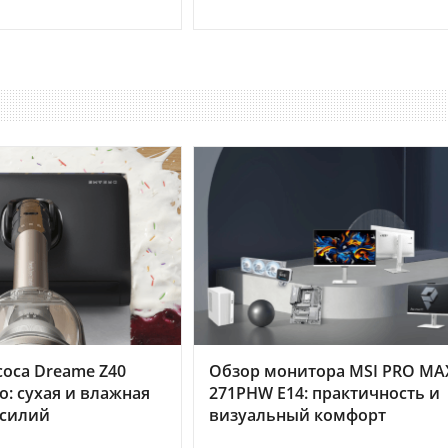
оса Dreame Z40
Обзор монитора MSI PRO MA
o: сухая и влажная
271PHW E14: практичность и
усилий
визуальный комфорт