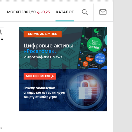
MOEXIT
1802,50
-0,23
КАТАЛОГ
CNEWS ANALYTICS
▼
Цифровые активы
«Росатома».
Инфографика CNews
МНЕНИЕ МЕСЯЦА
Почему соответствие
стандартам не гарантирует
защиту от киберугроз
е
ше