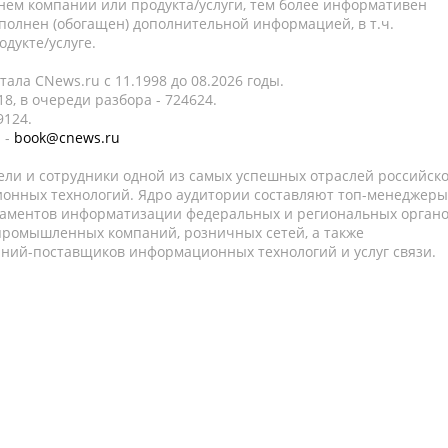
нем компании или продукта/услуги, тем более информативен
полнен (обогащен) дополнительной информацией, в т.ч.
дукте/услуге.
ала CNews.ru c 11.1998 до 08.2026 годы.
8, в очереди разбора - 724624.
9124.
 -
book@cnews.ru
ели и сотрудники одной из самых успешных отраслей российск
онных технологий. Ядро аудитории составляют топ-менеджеры
таментов информатизации федеральных и региональных орган
 промышленных компаний, розничных сетей, а также
аний-поставщиков информационных технологий и услуг связи.