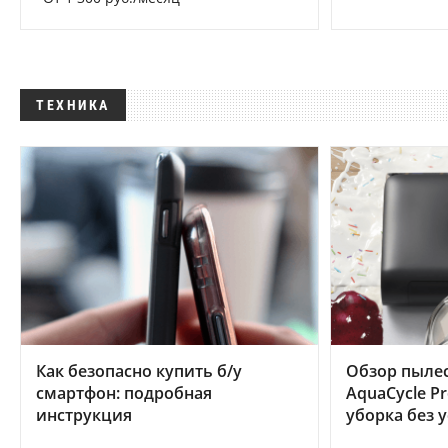
ТЕХНИКА
Как безопасно купить б/у
Обзор пылес
смартфон: подробная
AquaCycle Pr
инструкция
уборка без 