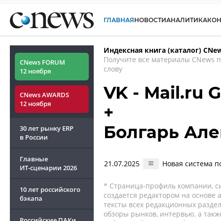
ГЛАВНАЯ
НОВОСТИ
АНАЛИТИКА
КО
Индексная книга (каталог) CNe
Получите все материалы CNews 
CNews FORUM
слову
12 ноября
VK - Mail.ru 
CNews AWARDS
12 ноября
+
Болгарь Ал
30 лет рынку ERP
в России
Главные
21.07.2025
Новая система п
ИТ-сценарии
2026
* Страница-профиль компании, сис
10 лет российского
создается редактором на основе
бэкапа
тексты всех редакционных раздел
обзоры рынков, интервью, а такж
Российские ПАКи