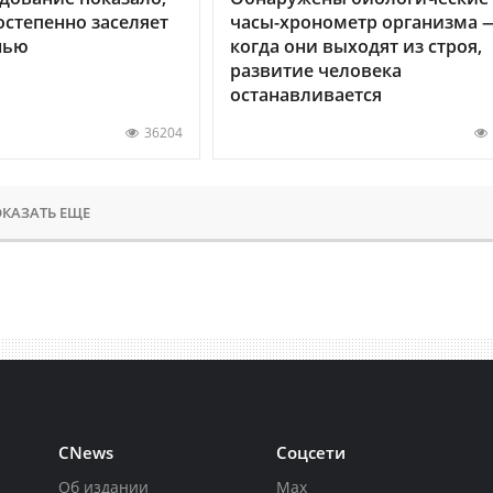
остепенно заселяет
часы-хронометр организма 
нью
когда они выходят из строя,
развитие человека
останавливается
36204
КАЗАТЬ ЕЩЕ
CNews
Соцсети
Об издании
Max