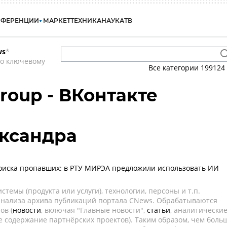
НФЕРЕНЦИИ
МАРКЕТ
ТЕХНИКА
НАУКА
ТВ
ws
*
по ключевому
Все категории
199124
Group - ВКонтакте
ександра
оиска пропавших: в РТУ МИРЭА предложили использовать ИИ
темы (продукта или услуги), технологии, персоны и т.п.
 анализа архива публикаций портала CNews. Обрабатываются
ов (
новости
, включая "Главные новости",
статьи
, аналитически
е содержание партнёрских проектов). Таким образом, чем боль