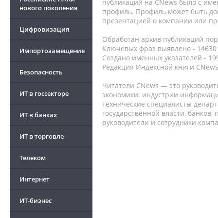
публикаций на CNews было с име
нового поколения
профиль. Профиль может быть до
презентацией о компании или про
Цифровизация
Обработан архив публикаций порт
Ключевых фраз выявлено - 146301
Импортозамещение
Создано именных указателей - 19
Редакция Индексной книги CNews
Безопасность
Читатели CNews — это руководит
ИТ в госсекторе
экономики: индустрии информаци
технические специалисты депар
государственной власти, банков,
ИТ в банках
руководители и сотрудники комп
ИТ в торговле
Телеком
Интернет
ИТ-бизнес