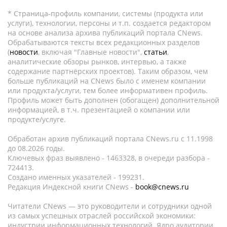
* Страница-профиль компании, системы (продукта или
услуги), технологии, персоны и т.п. создается редактором
на основе анализа архива публикаций портала CNews.
Обрабатываются тексты всех редакционных разделов
(
новости
, включая "Главные новости",
статьи
,
аналитические обзоры рынков, интервью, а также
содержание партнёрских проектов). Таким образом, чем
больше публикаций на CNews было с именем компании
или продукта/услуги, тем более информативен профиль.
Профиль может быть дополнен (обогащен) дополнительной
информацией, в т.ч. презентацией о компании или
продукте/услуге.
Обработан архив публикаций портала CNews.ru c 11.1998
до 08.2026 годы.
Ключевых фраз выявлено - 1463328, в очереди разбора -
724413.
Создано именных указателей - 199231.
Редакция Индексной книги CNews -
book@cnews.ru
Читатели CNews — это руководители и сотрудники одной
из самых успешных отраслей российской экономики:
индустрии информационных технологий. Ядро аудитории