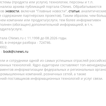
темы (продукта или услуги), технологии, персоны и т.п.
 анализа архива публикаций портала CNews. Обрабатываются
ов (
новости
, включая "Главные новости",
статьи
, аналитически
е содержание партнёрских проектов). Таким образом, чем боль
нем компании или продукта/услуги, тем более информативен
полнен (обогащен) дополнительной информацией, в т.ч.
дукте/услуге.
ала CNews.ru c 11.1998 до 08.2026 годы.
0, в очереди разбора - 724746.
9002.
 -
book@cnews.ru
ели и сотрудники одной из самых успешных отраслей российск
онных технологий. Ядро аудитории составляют топ-менеджеры
таментов информатизации федеральных и региональных орган
 промышленных компаний, розничных сетей, а также
аний-поставщиков информационных технологий и услуг связи.