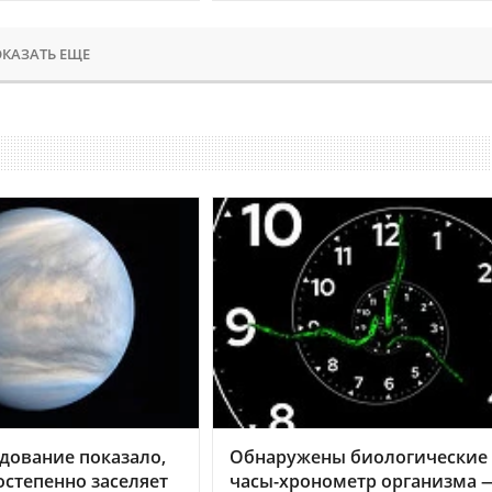
КАЗАТЬ ЕЩЕ
дование показало,
Обнаружены биологические
остепенно заселяет
часы-хронометр организма 