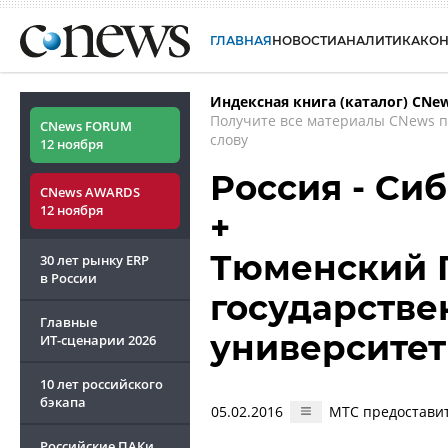
ГЛАВНАЯ
НОВОСТИ
АНАЛИТИКА
КО
Индексная книга (каталог) CNe
Получите все материалы CNews 
CNews FORUM
слову
12 ноября
Россия - Си
CNews AWARDS
12 ноября
+
Тюменский 
30 лет рынку ERP
в России
государств
Главные
университе
ИТ-сценарии
2026
10 лет российского
бэкапа
05.02.2016
МТС предоставит
Российские ПАКи