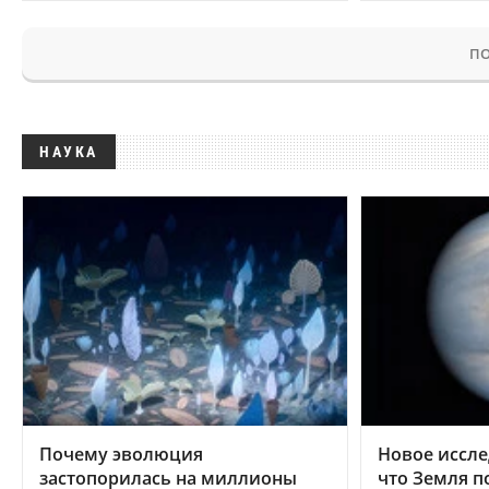
ПО
НАУКА
Почему эволюция
Новое иссле
застопорилась на миллионы
что Земля п