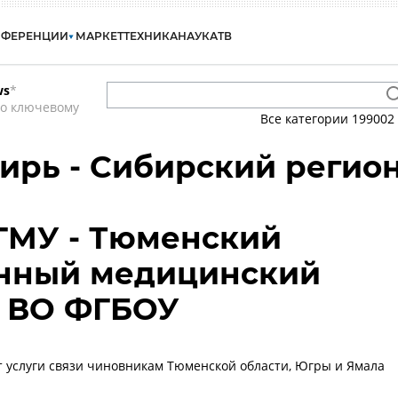
НФЕРЕНЦИИ
МАРКЕТ
ТЕХНИКА
НАУКА
ТВ
ws
*
по ключевому
Все категории
199002
бирь - Сибирский регио
ГМУ - Тюменский
енный медицинский
т ВО ФГБОУ
 услуги связи чиновникам Тюменской области, Югры и Ямала