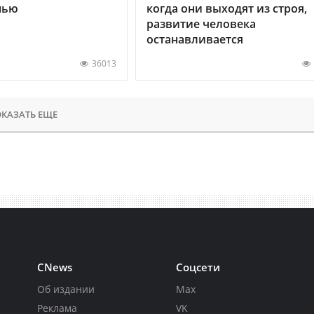
нью
когда они выходят из строя,
развитие человека
останавливается
36013
КАЗАТЬ ЕЩЕ
CNews
Соцсети
Об издании
Max
Реклама
VK