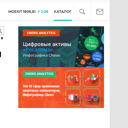
MOEXIT
1806,61
3,08
КАТАЛОГ
CNEWS ANALYTICS
▼
Цифровые активы
«Росатома».
н
Инфографика CNews
CNEWS ANALYTICS
Топ-10 сфер применения
квантовых компьютеров.
Инфографика CNews