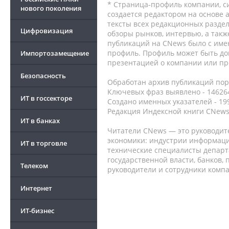
* Страница-профиль компании, сис
нового поколения
создается редактором на основе
тексты всех редакционных раздел
Цифровизация
обзоры рынков, интервью, а такж
публикаций на CNews было с име
профиль. Профиль может быть до
Импортозамещение
презентацией о компании или про
Безопасность
Обработан архив публикаций порт
Ключевых фраз выявлено - 146264
ИТ в госсекторе
Создано именных указателей - 19
Редакция Индексной книги CNews
ИТ в банках
Читатели CNews — это руководит
экономики: индустрии информаци
ИТ в торговле
технические специалисты депар
государственной власти, банков,
Телеком
руководители и сотрудники комп
Интернет
ИТ-бизнес