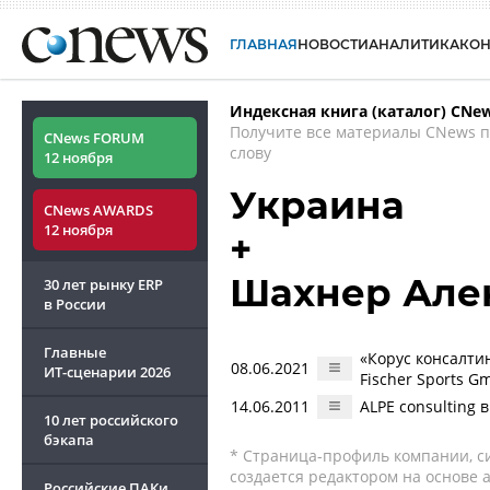
ГЛАВНАЯ
НОВОСТИ
АНАЛИТИКА
КО
Индексная книга (каталог) CNe
Получите все материалы CNews 
CNews FORUM
слову
12 ноября
Украина
CNews AWARDS
12 ноября
+
Шахнер Але
30 лет рынку ERP
в России
Главные
«Корус консалти
08.06.2021
ИТ-сценарии
2026
Fischer Sports G
14.06.2011
ALPE consulting
10 лет российского
бэкапа
* Страница-профиль компании, сис
создается редактором на основе
Российские ПАКи