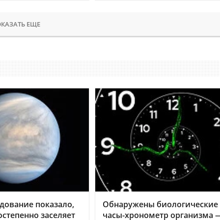
КАЗАТЬ ЕЩЕ
дование показало,
Обнаружены биологические
остепенно заселяет
часы-хронометр организма 