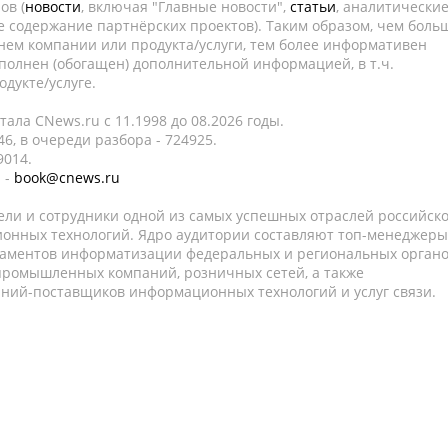
ов (
новости
, включая "Главные новости",
статьи
, аналитически
е содержание партнёрских проектов). Таким образом, чем боль
нем компании или продукта/услуги, тем более информативен
полнен (обогащен) дополнительной информацией, в т.ч.
дукте/услуге.
ала CNews.ru c 11.1998 до 08.2026 годы.
6, в очереди разбора - 724925.
9014.
 -
book@cnews.ru
ели и сотрудники одной из самых успешных отраслей российск
онных технологий. Ядро аудитории составляют топ-менеджеры
таментов информатизации федеральных и региональных орган
 промышленных компаний, розничных сетей, а также
аний-поставщиков информационных технологий и услуг связи.