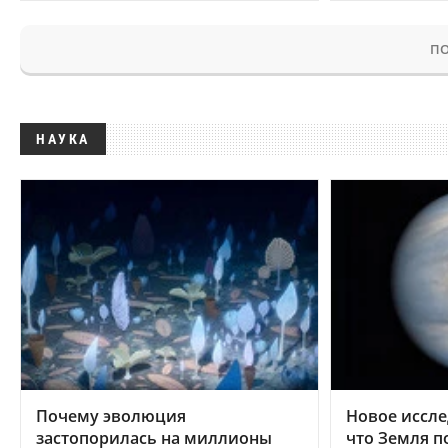
ПО
НАУКА
Почему эволюция
Новое иссле
застопорилась на миллионы
что Земля п