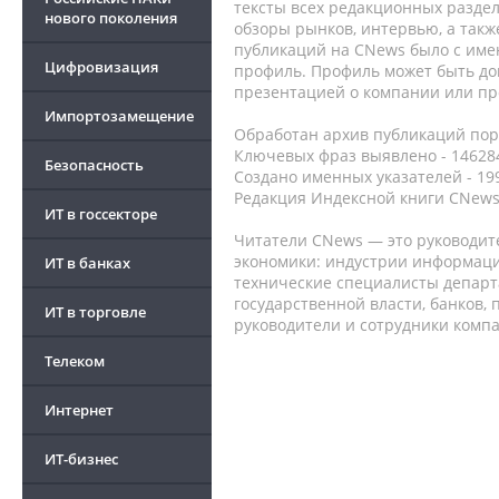
тексты всех редакционных раздел
нового поколения
обзоры рынков, интервью, а такж
публикаций на CNews было с име
Цифровизация
профиль. Профиль может быть до
презентацией о компании или про
Импортозамещение
Обработан архив публикаций порт
Ключевых фраз выявлено - 146284
Безопасность
Создано именных указателей - 19
Редакция Индексной книги CNews
ИТ в госсекторе
Читатели CNews — это руководит
экономики: индустрии информаци
ИТ в банках
технические специалисты депар
государственной власти, банков,
ИТ в торговле
руководители и сотрудники комп
Телеком
Интернет
ИТ-бизнес