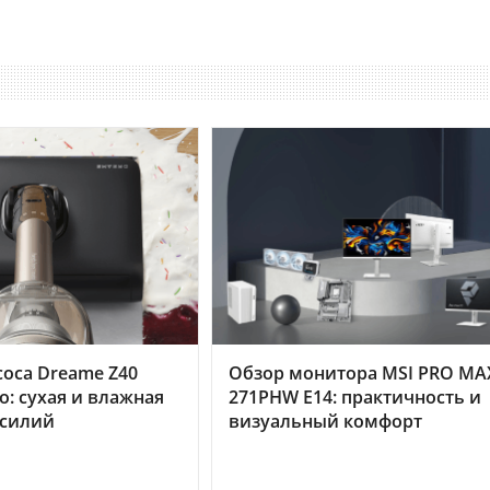
оса Dreame Z40
Обзор монитора MSI PRO MA
o: сухая и влажная
271PHW E14: практичность и
усилий
визуальный комфорт