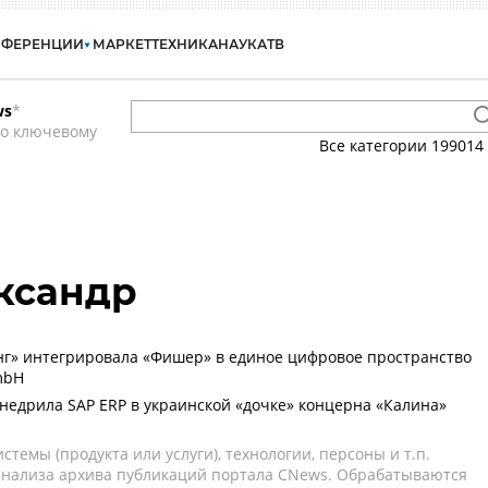
НФЕРЕНЦИИ
МАРКЕТ
ТЕХНИКА
НАУКА
ТВ
ws
*
по ключевому
Все категории
199014
ксандр
нг» интегрировала «Фишер» в единое цифровое пространство
mbH
 внедрила SAP ERP в украинской «дочке» концерна «Калина»
темы (продукта или услуги), технологии, персоны и т.п.
 анализа архива публикаций портала CNews. Обрабатываются