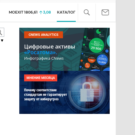
MOEXIT
1806,61
3,08
КАТАЛОГ
CNEWS ANALYTICS
▼
Цифровые активы
«Росатома».
Инфографика CNews
МНЕНИЕ МЕСЯЦА
Почему соответствие
стандартам не гарантирует
защиту от киберугроз