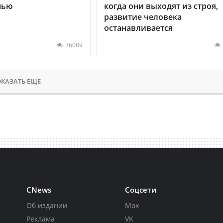
нью
когда они выходят из строя,
развитие человека
останавливается
36089
КАЗАТЬ ЕЩЕ
CNews
Соцсети
Об издании
Max
Реклама
VK