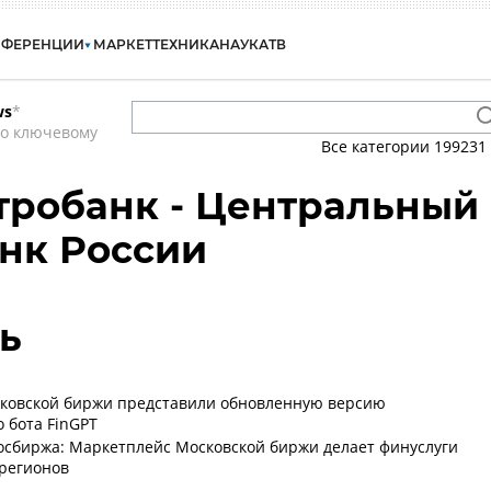
НФЕРЕНЦИИ
МАРКЕТ
ТЕХНИКА
НАУКА
ТВ
ws
*
по ключевому
Все категории
199231
тробанк - Центральный
анк России
ь
сковской биржи представили обновленную версию
 бота FinGPT
осбиржа: Маркетплейс Московской биржи делает финуслуги
регионов