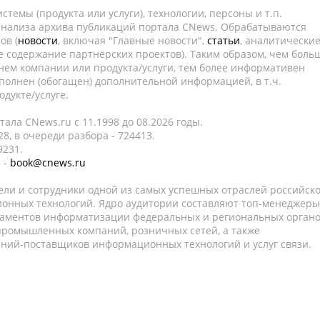
темы (продукта или услуги), технологии, персоны и т.п.
 анализа архива публикаций портала CNews. Обрабатываются
ов (
новости
, включая "Главные новости",
статьи
, аналитически
е содержание партнёрских проектов). Таким образом, чем боль
нем компании или продукта/услуги, тем более информативен
полнен (обогащен) дополнительной информацией, в т.ч.
дукте/услуге.
ала CNews.ru c 11.1998 до 08.2026 годы.
8, в очереди разбора - 724413.
9231.
 -
book@cnews.ru
ели и сотрудники одной из самых успешных отраслей российск
онных технологий. Ядро аудитории составляют топ-менеджеры
таментов информатизации федеральных и региональных орган
 промышленных компаний, розничных сетей, а также
аний-поставщиков информационных технологий и услуг связи.