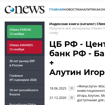
ГЛАВНАЯ
НОВОСТИ
АНАЛИТИКА
КО
Индексная книга (каталог) CNe
Получите все материалы CNews 
CNews FORUM
слову
12 ноября
ЦБ РФ - Цен
CNews AWARDS
12 ноября
банк РФ - Б
+
30 лет рынку ERP
в России
Алутин Игор
Главные
ИТ-сценарии
2026
«Финуслуги» Мо
18.06.2025
10 лет российского
инвестиционного
бэкапа
Игорь Алутин, М
21.12.2020
доступными для 
Российские ПАКи