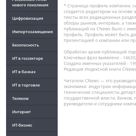
нового поколения
* Страница-профиль компании, сис
создается редактором на основе
тексты всех редакционных раздел
Цифровизация
обзоры рынков, интервью, а такж
публикаций на CNews было с име
Импортозамещение
профиль. Профиль может быть до
презентацией о компании или про
Безопасность
Обработан архив публикаций порт
Ключевых фраз выявлено - 146332
ИТ в госсекторе
Создано именных указателей - 19
Редакция Индексной книги CNews
ИТ в банках
Читатели CNews — это руководит
ИТ в торговле
экономики: индустрии информаци
технические специалисты депар
государственной власти, банков,
Телеком
руководители и сотрудники комп
Интернет
ИТ-бизнес