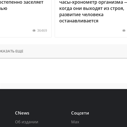
остепенно заселяет
часы-хронометр организма 
нью
когда они выходят из строя,
развитие человека
останавливается
36469
КАЗАТЬ ЕЩЕ
CNews
Соцсети
Об издании
Max