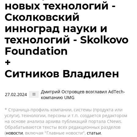
новых технологий -
Сколковский
инноград науки и
технологий - Skolkovo
Foundation
+
Ситников Владилен
Дмитрий Островцев возглавил AdTech-
27.02.2024
компанию UMG
* Страница-профиль компании, системы (продукта или
услуги), технологии, персоны и т.п. создается редактором
на основе анализа архива публикаций портала CNews.
Обрабатываются тексты всех редакционных разделов
(
новости
, включая "Главные новости",
статьи
,