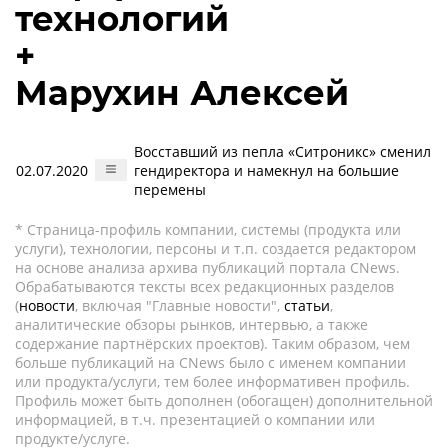
технологий
+
Марухин Алексей
Восставший из пепла «Ситроникс» сменил
02.07.2020
гендиректора и намекнул на большие
перемены
* Страница-профиль компании, системы (продукта или
услуги), технологии, персоны и т.п. создается редактором
на основе анализа архива публикаций портала CNews.
Обрабатываются тексты всех редакционных разделов
(
новости
, включая "Главные новости",
статьи
,
аналитические обзоры рынков, интервью, а также
содержание партнёрских проектов). Таким образом, чем
больше публикаций на CNews было с именем компании
или продукта/услуги, тем более информативен профиль.
Профиль может быть дополнен (обогащен) дополнительной
информацией, в т.ч. презентацией о компании или
продукте/услуге.