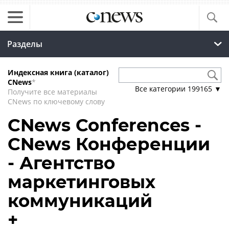
Разделы
Индексная книга (каталог)
CNews
*
Все категории
199165
▼
Получите все материалы
CNews по ключевому слову
CNews Conferences -
CNews Конференции
- Агентство
маркетинговых
коммуникаций
+