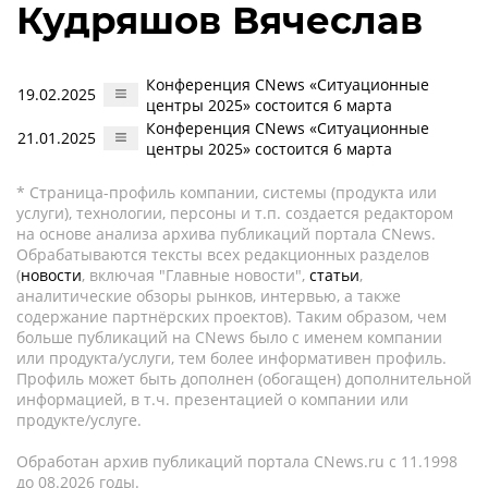
Кудряшов Вячеслав
Конференция CNews «Ситуационные
19.02.2025
центры 2025» состоится 6 марта
Конференция CNews «Ситуационные
21.01.2025
центры 2025» состоится 6 марта
* Страница-профиль компании, системы (продукта или
услуги), технологии, персоны и т.п. создается редактором
на основе анализа архива публикаций портала CNews.
Обрабатываются тексты всех редакционных разделов
(
новости
, включая "Главные новости",
статьи
,
аналитические обзоры рынков, интервью, а также
содержание партнёрских проектов). Таким образом, чем
больше публикаций на CNews было с именем компании
или продукта/услуги, тем более информативен профиль.
Профиль может быть дополнен (обогащен) дополнительной
информацией, в т.ч. презентацией о компании или
продукте/услуге.
Обработан архив публикаций портала CNews.ru c 11.1998
до 08.2026 годы.