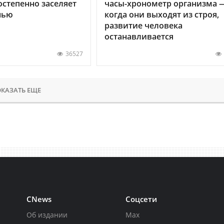
остепенно заселяет
часы-хронометр организма 
нью
когда они выходят из строя,
развитие человека
останавливается
36527
КАЗАТЬ ЕЩЕ
CNews
Соцсети
Об издании
Max