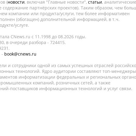
ов (
новости
, включая "Главные новости",
статьи
, аналитически
е содержание партнёрских проектов). Таким образом, чем боль
нем компании или продукта/услуги, тем более информативен
полнен (обогащен) дополнительной информацией, в т.ч.
дукте/услуге.
ала CNews.ru c 11.1998 до 08.2026 годы.
0, в очереди разбора - 724415.
9231.
 -
book@cnews.ru
ели и сотрудники одной из самых успешных отраслей российск
онных технологий. Ядро аудитории составляют топ-менеджеры
таментов информатизации федеральных и региональных орган
 промышленных компаний, розничных сетей, а также
аний-поставщиков информационных технологий и услуг связи.