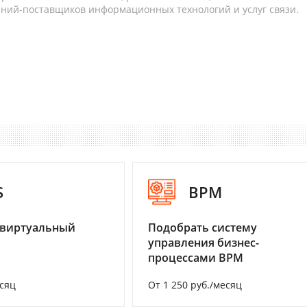
аний-поставщиков информационных технологий и услуг связи.
S
BPM
 виртуальный
Подобрать систему
управления бизнес-
процессами BPM
есяц
От 1 250 руб./месяц