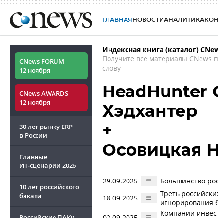
ГЛАВНАЯ
НОВОСТИ
АНАЛИТИКА
КО
Индексная книга (каталог) CNe
Получите все материалы CNews 
CNews FORUM
слову
12 ноября
HeadHunter G
CNews AWARDS
12 ноября
Хэдхантер
+
30 лет рынку ERP
в России
Осовицкая 
Главные
ИТ-сценарии
2026
29.09.2025
Большинство рос
10 лет российского
Треть российски
бэкапа
18.09.2025
игнорирования 
Компании инвест
Российские ПАКи
02.09.2025