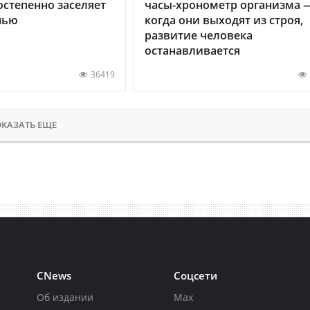
остепенно заселяет
часы-хронометр организма 
нью
когда они выходят из строя,
развитие человека
останавливается
36419
КАЗАТЬ ЕЩЕ
CNews
Соцсети
Об издании
Max