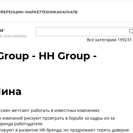
НФЕРЕНЦИИ
МАРКЕТ
ТЕХНИКА
НАУКА
ТВ
ws
*
по ключевому
Все категории
199231
roup - HH Group -
Нина
сиян мечтают работать в известных компаниях
х компаний рискуют проиграть в борьбе за кадры из-за
бренда работодателя
ируют в развитие HR-бренда, но продолжают терять доверие