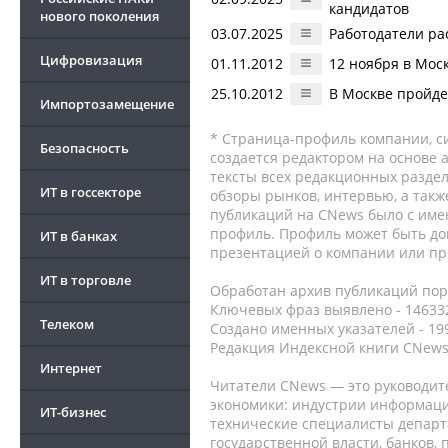
кандидатов
нового поколения
03.07.2025
Работодатели ра
Цифровизация
01.11.2012
12 ноября в Мос
25.10.2012
В Москве пройде
Импортозамещение
* Страница-профиль компании, сис
Безопасность
создается редактором на основе
тексты всех редакционных раздел
ИТ в госсекторе
обзоры рынков, интервью, а такж
публикаций на CNews было с име
профиль. Профиль может быть до
ИТ в банках
презентацией о компании или про
ИТ в торговле
Обработан архив публикаций порт
Ключевых фраз выявлено - 146332
Телеком
Создано именных указателей - 19
Редакция Индексной книги CNews
Интернет
Читатели CNews — это руководит
экономики: индустрии информаци
ИТ-бизнес
технические специалисты депар
государственной власти, банков,