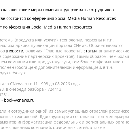
ссказали, какие меры помогают удерживать сотрудников
кве состоится конференция Social Media Human Resources
т конференция Social Media Human Resources
темы (продукта или услуги), технологии, персоны и т.п.
 анализа архива публикаций портала CNews. Обрабатываются
ов (
новости
, включая "Главные новости",
статьи
, аналитически
е содержание партнёрских проектов). Таким образом, чем боль
нем компании или продукта/услуги, тем более информативен
полнен (обогащен) дополнительной информацией, в т.ч.
дукте/услуге.
ала CNews.ru c 11.1998 до 08.2026 годы.
8, в очереди разбора - 724413.
9231.
 -
book@cnews.ru
ели и сотрудники одной из самых успешных отраслей российск
онных технологий. Ядро аудитории составляют топ-менеджеры
таментов информатизации федеральных и региональных орган
 промышленных компаний, розничных сетей, а также