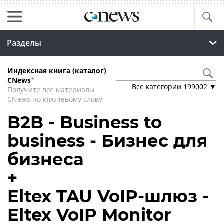
Разделы
Индексная книга (каталог)
CNews
*
Все категории
199002
▼
Получите все материалы
CNews по ключевому слову
B2B - Business to
business - Бизнес для
бизнеса
+
Eltex TAU VoIP-шлюз -
Eltex VoIP Monitor