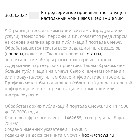
В предсерийное производство запущен
30.03.2022
настольный VoIP-шлюз Eltex TAU-8N.IP
* Страница-профиль компании, системы (продукта или
услуги), технологии, персоны и т.п. создается редактором
на основе анализа архива публикаций портала CNews.
Обрабатываются тексты всех редакционных разделов
(
новости
, включая "Главные новости",
статьи
,
аналитические обзоры рынков, интервью, а также
содержание партнёрских проектов). Таким образом, чем
больше публикаций на CNews было с именем компании
или продукта/услуги, тем более информативен профиль.
Профиль может быть дополнен (обогащен) дополнительной
информацией, в т.ч. презентацией о компании или
продукте/услуге.
Обработан архив публикаций портала CNews.ru c 11.1998
до 08.2026 годы.
Ключевых фраз выявлено - 1462655, в очереди разбора -
724761.
Создано именных указателей - 199002.
Редакция Индексной книги CNews -
book@cnews.ru