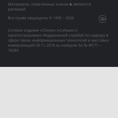
Материалы, помеченные знаком ■, являются
рекламой
Все права защищены © 1995 – 2026
Сетевое издание «CNews» («СиНьюс»)
зарегистрировано Федеральной службой по надзору в
сфере связи, информационных технологий и массовых
коммуникаций 09.11.2018 за номером Эл № ФС77 –
74283