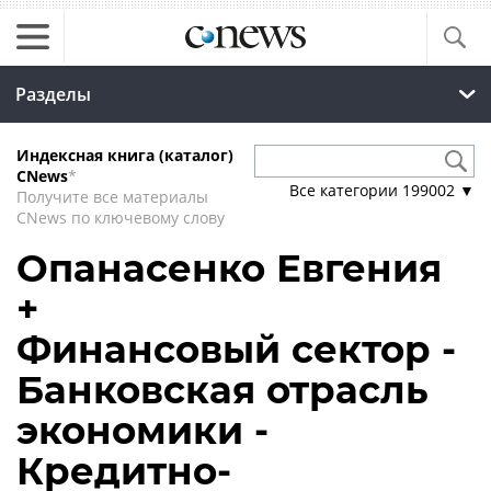
Разделы
Индексная книга (каталог)
CNews
*
Все категории
199002
▼
Получите все материалы
CNews по ключевому слову
Опанасенко Евгения
+
Финансовый сектор -
Банковская отрасль
экономики -
Кредитно-