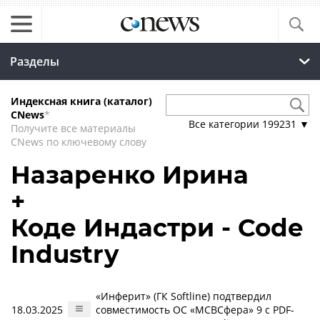
Разделы
Индексная книга (каталог)
CNews
*
Все категории
199231
▼
Получите все материалы
CNews по ключевому слову
Назаренко Ирина
+
Коде Индастри - Code
Industry
«Инферит» (ГК Softline) подтвердил
18.03.2025
совместимость ОС «МСВСфера» 9 с PDF-