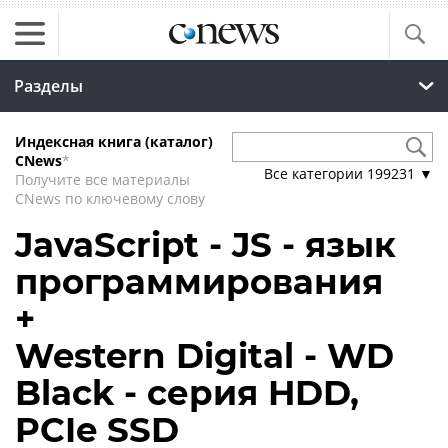
Разделы
Индексная книга (каталог)
CNews
*
Все категории
199231
▼
Получите все материалы
CNews по ключевому слову
JavaScript - JS - язык
программирования
+
Western Digital - WD
Black - серия HDD,
PCIe SSD