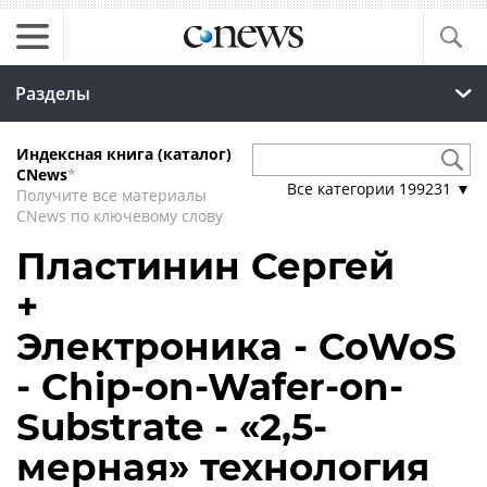
Разделы
Индексная книга (каталог)
CNews
*
Все категории
199231
▼
Получите все материалы
CNews по ключевому слову
Пластинин Сергей
+
Электроника - CoWoS
- Chip-on-Wafer-on-
Substrate - «2,5-
мерная» технология