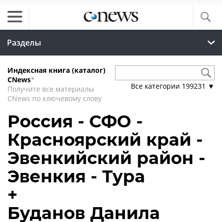
Разделы
Индексная книга (каталог)
CNews
*
Все категории
199231
▼
Получите все материалы
CNews по ключевому слову
Россия - СФО -
Красноярский край -
Эвенкийский район -
Эвенкия - Тура
+
Буданов Данила