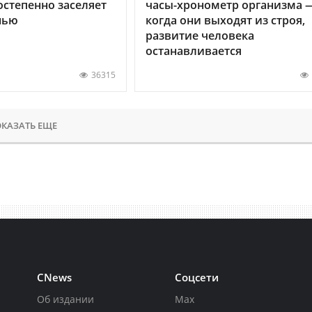
остепенно заселяет
часы-хронометр организма 
нью
когда они выходят из строя,
развитие человека
останавливается
36315
КАЗАТЬ ЕЩЕ
CNews
Соцсети
Об издании
Max