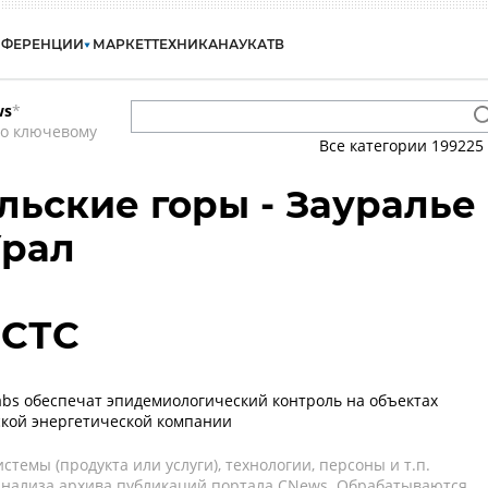
НФЕРЕНЦИИ
МАРКЕТ
ТЕХНИКА
НАУКА
ТВ
ws
*
по ключевому
Все категории
199225
льские горы - Зауралье 
Урал
 СТС
abs обеспечат эпидемиологический контроль на объектах
кой энергетической компании
темы (продукта или услуги), технологии, персоны и т.п.
 анализа архива публикаций портала CNews. Обрабатываются