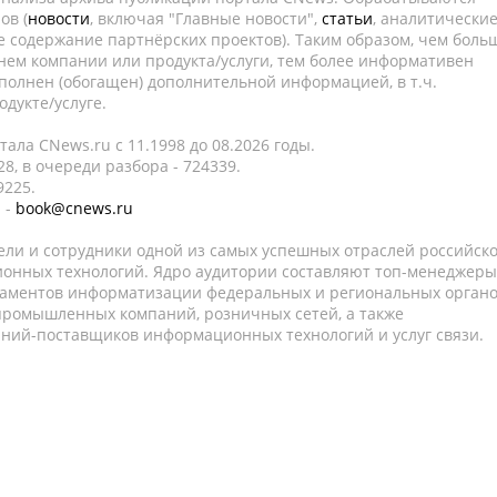
ов (
новости
, включая "Главные новости",
статьи
, аналитически
е содержание партнёрских проектов). Таким образом, чем боль
нем компании или продукта/услуги, тем более информативен
полнен (обогащен) дополнительной информацией, в т.ч.
дукте/услуге.
ала CNews.ru c 11.1998 до 08.2026 годы.
8, в очереди разбора - 724339.
9225.
 -
book@cnews.ru
ели и сотрудники одной из самых успешных отраслей российск
онных технологий. Ядро аудитории составляют топ-менеджеры
таментов информатизации федеральных и региональных орган
 промышленных компаний, розничных сетей, а также
аний-поставщиков информационных технологий и услуг связи.