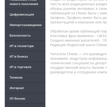
нового поколения
тексты всех редакционных раздел
обзоры рынков, интервью, а такж
публикаций на CNews было с име
Цифровизация
профиль. Профиль может быть до
презентацией о компании или про
Импортозамещение
Обработан архив публикаций порт
Безопасность
Ключевых фраз выявлено - 146322
Создано именных указателей - 19
Редакция Индексной книги CNews
ИТ в госсекторе
Читатели CNews — это руководит
ИТ в банках
экономики: индустрии информаци
технические специалисты депар
ИТ в торговле
государственной власти, банков,
руководители и сотрудники комп
Телеком
Интернет
ИТ-бизнес