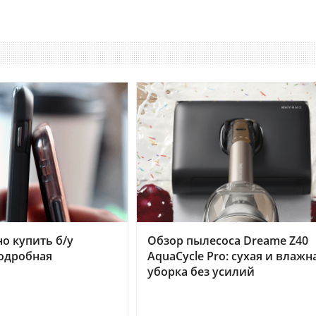
но купить б/у
Обзор пылесоса Dreame Z40
подробная
AquaCycle Pro: сухая и влажн
уборка без усилий