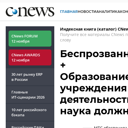
ГЛАВНАЯ
НОВОСТИ
АНАЛИТИКА
КО
Индексная книга (каталог) CNe
Получите все материалы CNews 
CNews FORUM
слову
12 ноября
Беспрозван
CNews AWARDS
12 ноября
+
Образование
30 лет рынку ERP
в России
учреждения 
Главные
деятельност
ИТ-сценарии
2026
наука долж
10 лет российского
бэкапа
Российские ПАКи
МТС обеспечила