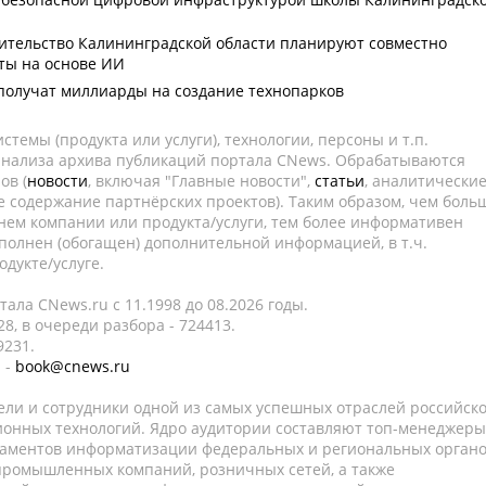
ительство Калининградской области планируют совместно
ты на основе ИИ
получат миллиарды на создание технопарков
темы (продукта или услуги), технологии, персоны и т.п.
 анализа архива публикаций портала CNews. Обрабатываются
ов (
новости
, включая "Главные новости",
статьи
, аналитически
е содержание партнёрских проектов). Таким образом, чем боль
нем компании или продукта/услуги, тем более информативен
полнен (обогащен) дополнительной информацией, в т.ч.
дукте/услуге.
ала CNews.ru c 11.1998 до 08.2026 годы.
8, в очереди разбора - 724413.
9231.
 -
book@cnews.ru
ели и сотрудники одной из самых успешных отраслей российск
онных технологий. Ядро аудитории составляют топ-менеджеры
таментов информатизации федеральных и региональных орган
 промышленных компаний, розничных сетей, а также