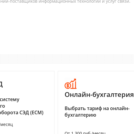
аний-поставщиков информационных технологий и услуг связи.
Д
Онлайн-бухгалтерия
систему
го
Выбрать тариф на онлайн-
борота СЭД (ECM)
бухгалтерию
/месяц
От 1 300 руб./месяц