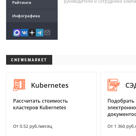
руководители и сотрудники комп
Рейтинги
Инфографика
CNEWSMARKET
Kubernetes
СЭ
Рассчитать стоимость
Подобрать 
кластеров Kubernetes
электронно
документоо
От 0.52 руб./месяц
От 1 360 руб.