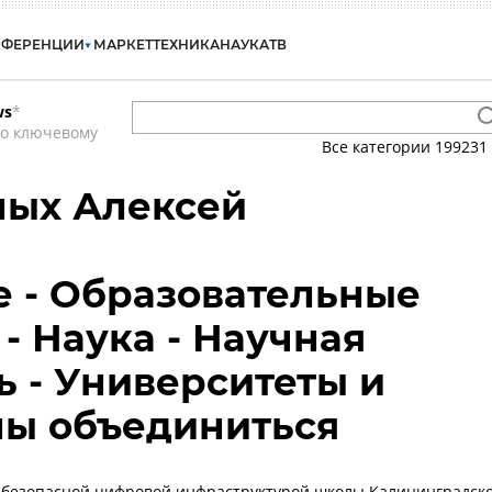
НФЕРЕНЦИИ
МАРКЕТ
ТЕХНИКА
НАУКА
ТВ
ws
*
по ключевому
Все категории
199231
ных Алексей
 - Образовательные
- Наука - Научная
ь - Университеты и
ны объединиться
 безопасной цифровой инфраструктурой школы Калининградск