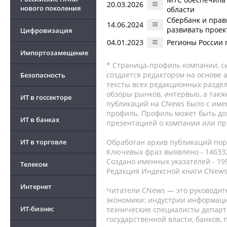
20.03.2026
нового поколения
области
Сбербанк и прав
14.06.2024
развивать проек
Цифровизация
04.01.2023
Регионы России 
Импортозамещение
* Страница-профиль компании, сис
создается редактором на основе
Безопасность
тексты всех редакционных раздел
обзоры рынков, интервью, а такж
ИТ в госсекторе
публикаций на CNews было с име
профиль. Профиль может быть до
ИТ в банках
презентацией о компании или про
ИТ в торговле
Обработан архив публикаций порт
Ключевых фраз выявлено - 146332
Создано именных указателей - 19
Телеком
Редакция Индексной книги CNews
Интернет
Читатели CNews — это руководит
экономики: индустрии информаци
ИТ-бизнес
технические специалисты депар
государственной власти, банков,