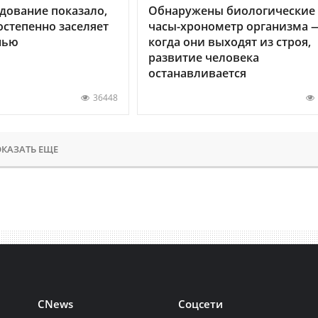
дование показало,
Обнаружены биологические
остепенно заселяет
часы-хронометр организма 
нью
когда они выходят из строя,
развитие человека
останавливается
36448
КАЗАТЬ ЕЩЕ
CNews
Соцсети