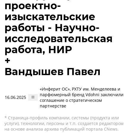
проектно-
изыскательские
работы - Научно-
исследовательская
работа, НИР
+
Вандышев Павел
«Инферит ОС», РХТУ им. Менделеева и
парфюмерный бренд Vdohni заключили
16.06.2025
соглашение о стратегическом
партнерстве
* Страница-профиль компании, системы (продукта или
услуги), технологии, персоны и т.п. создается редактором
на основе анализа архива публикаций портала CNews.