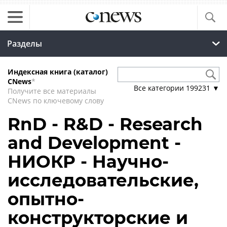
Разделы
Индексная книга (каталог)
CNews
*
Все категории
199231
▼
Получите все материалы
CNews по ключевому слову
RnD - R&D - Research
and Development -
НИОКР - Научно-
исследовательские,
опытно-
конструкторские и