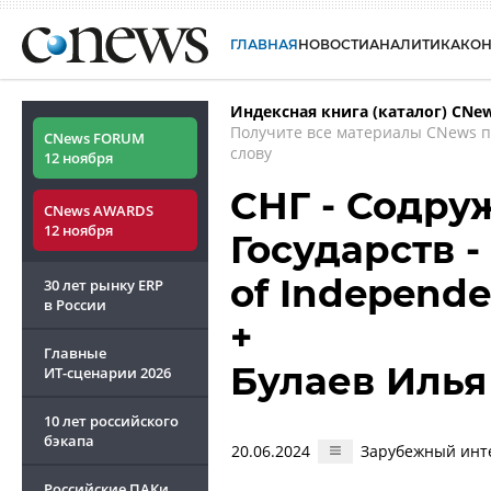
ГЛАВНАЯ
НОВОСТИ
АНАЛИТИКА
КО
Индексная книга (каталог) CNe
Получите все материалы CNews 
CNews FORUM
слову
12 ноября
СНГ - Содру
CNews AWARDS
12 ноября
Государств -
of Independe
30 лет рынку ERP
в России
+
Главные
Булаев Илья
ИТ-сценарии
2026
10 лет российского
бэкапа
20.06.2024
Зарубежный инте
Российские ПАКи