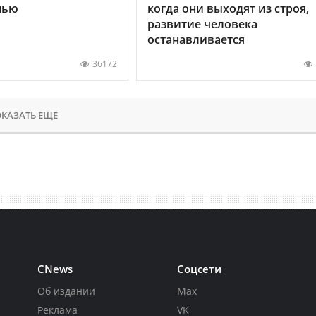
нью
когда они выходят из строя,
развитие человека
останавливается
36172
КАЗАТЬ ЕЩЕ
CNews
Соцсети
Об издании
Max
Реклама
VK