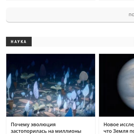
ПО
НАУКА
Почему эволюция
Новое иссле
застопорилась на миллионы
что Земля п