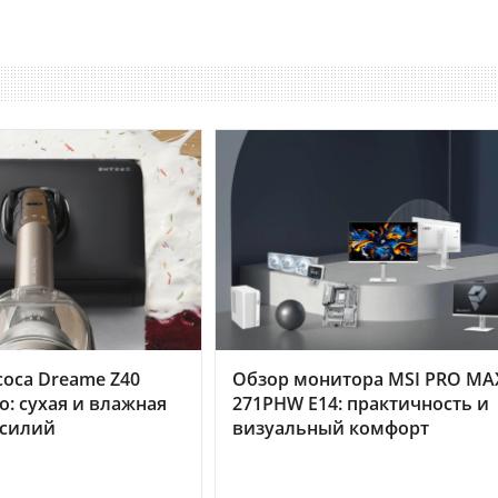
оса Dreame Z40
Обзор монитора MSI PRO MA
o: сухая и влажная
271PHW E14: практичность и
усилий
визуальный комфорт