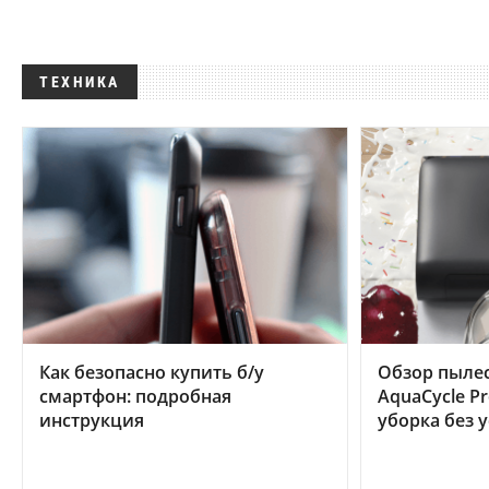
ТЕХНИКА
Как безопасно купить б/у
Обзор пылес
смартфон: подробная
AquaCycle Pr
инструкция
уборка без 