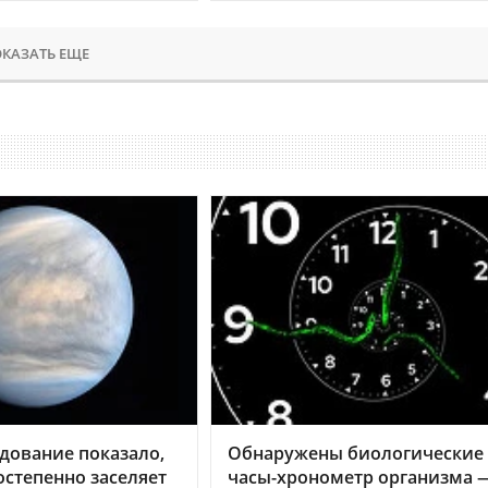
КАЗАТЬ ЕЩЕ
дование показало,
Обнаружены биологические
остепенно заселяет
часы-хронометр организма 