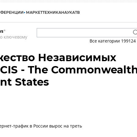
НФЕРЕНЦИИ
МАРКЕТ
ТЕХНИКА
НАУКА
ТВ
ws
*
по ключевому
Все категории
199124
жество Независимых
 CIS - The Commonwealt
nt States
рнет-трафик в России вырос на треть