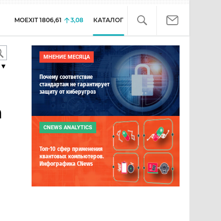
MOEXIT
1806,61
3,08
КАТАЛОГ
МНЕНИЕ МЕСЯЦА
▼
Почему соответствие
стандартам не гарантирует
защиту от киберугроз
h
CNEWS ANALYTICS
Топ-10 сфер применения
квантовых компьютеров.
Инфографика CNews