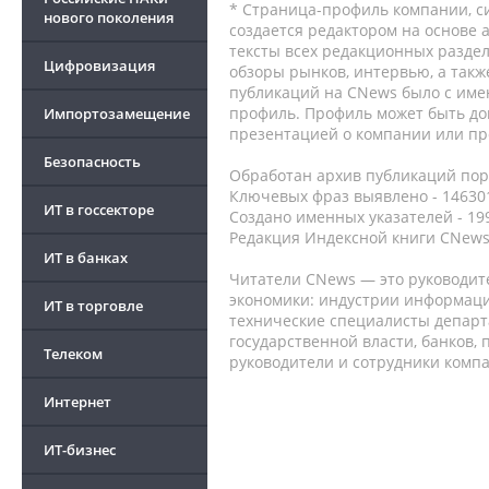
* Страница-профиль компании, сис
нового поколения
создается редактором на основе
тексты всех редакционных раздел
Цифровизация
обзоры рынков, интервью, а такж
публикаций на CNews было с име
профиль. Профиль может быть до
Импортозамещение
презентацией о компании или про
Безопасность
Обработан архив публикаций порт
Ключевых фраз выявлено - 146301
ИТ в госсекторе
Создано именных указателей - 19
Редакция Индексной книги CNews
ИТ в банках
Читатели CNews — это руководит
экономики: индустрии информаци
ИТ в торговле
технические специалисты депар
государственной власти, банков,
Телеком
руководители и сотрудники комп
Интернет
ИТ-бизнес