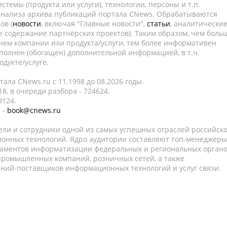
темы (продукта или услуги), технологии, персоны и т.п.
 анализа архива публикаций портала CNews. Обрабатываются
ов (
новости
, включая "Главные новости",
статьи
, аналитически
е содержание партнёрских проектов). Таким образом, чем боль
нем компании или продукта/услуги, тем более информативен
полнен (обогащен) дополнительной информацией, в т.ч.
дукте/услуге.
ала CNews.ru c 11.1998 до 08.2026 годы.
8, в очереди разбора - 724624.
9124.
 -
book@cnews.ru
ели и сотрудники одной из самых успешных отраслей российск
онных технологий. Ядро аудитории составляют топ-менеджеры
таментов информатизации федеральных и региональных орган
 промышленных компаний, розничных сетей, а также
аний-поставщиков информационных технологий и услуг связи.