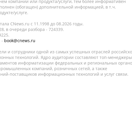
нем компании или продукта/услуги, тем более информативен
полнен (обогащен) дополнительной информацией, в т.ч.
дукте/услуге.
ала CNews.ru c 11.1998 до 08.2026 годы.
8, в очереди разбора - 724339.
9225.
 -
book@cnews.ru
ели и сотрудники одной из самых успешных отраслей российск
онных технологий. Ядро аудитории составляют топ-менеджеры
таментов информатизации федеральных и региональных орган
 промышленных компаний, розничных сетей, а также
аний-поставщиков информационных технологий и услуг связи.