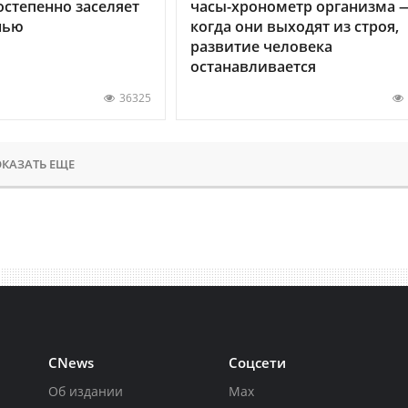
остепенно заселяет
часы-хронометр организма 
нью
когда они выходят из строя,
развитие человека
останавливается
36325
КАЗАТЬ ЕЩЕ
CNews
Соцсети
Об издании
Max