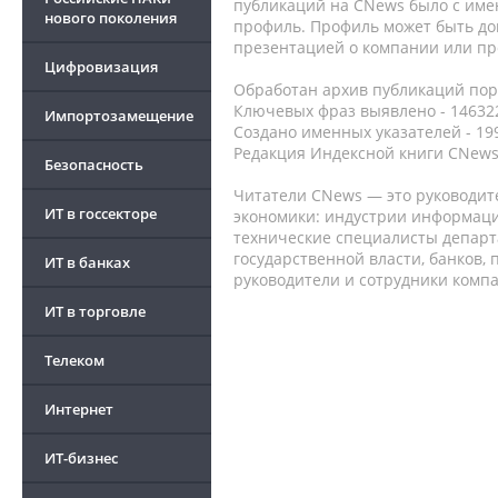
публикаций на CNews было с име
нового поколения
профиль. Профиль может быть до
презентацией о компании или про
Цифровизация
Обработан архив публикаций порт
Ключевых фраз выявлено - 146322
Импортозамещение
Создано именных указателей - 19
Редакция Индексной книги CNews
Безопасность
Читатели CNews — это руководит
ИТ в госсекторе
экономики: индустрии информаци
технические специалисты депар
государственной власти, банков,
ИТ в банках
руководители и сотрудники комп
ИТ в торговле
Телеком
Интернет
ИТ-бизнес