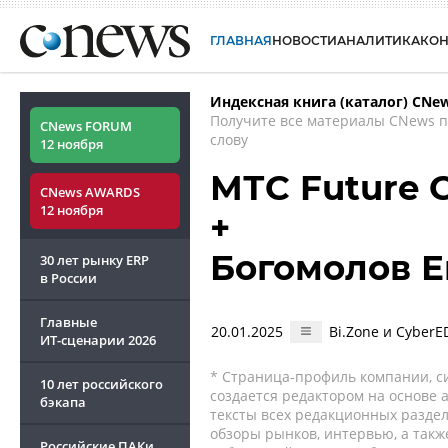
ГЛАВНАЯ
НОВОСТИ
АНАЛИТИКА
КО
Индексная книга (каталог) CNe
Получите все материалы CNews 
CNews FORUM
слову
12 ноября
МТС Future 
CNews AWARDS
12 ноября
+
Богомолов Е
30 лет рынку ERP
в России
Главные
20.01.2025
Bi.Zone и Cyber
ИТ-сценарии
2026
* Страница-профиль компании, сис
10 лет российского
создается редактором на основе
бэкапа
тексты всех редакционных раздел
обзоры рынков, интервью, а такж
Российские ПАКи