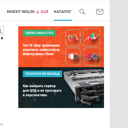
MOEXIT
1802,50
-0,23
КАТАЛОГ
CNEWS ANALYTICS
▼
Топ-10 сфер применения
квантовых компьютеров.
Инфографика CNews
ТЕХНОЛОГИЯ МЕСЯЦА
Как выбрать сервер
для ЦОД и не прогадать
в перспективе
е
ше