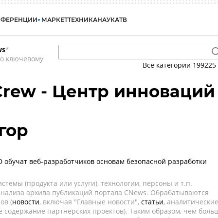
НФЕРЕНЦИИ
МАРКЕТ
ТЕХНИКА
НАУКА
ТВ
ws
*
по ключевому
Все категории
199225
Crew - Центр инноваций
гор
ED обучат веб-разработчиков основам безопасной разработки
темы (продукта или услуги), технологии, персоны и т.п.
 анализа архива публикаций портала CNews. Обрабатываются
ов (
новости
, включая "Главные новости",
статьи
, аналитически
е содержание партнёрских проектов). Таким образом, чем боль