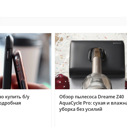
но купить б/у
Обзор пылесоса Dreame Z40
подробная
AquaCycle Pro: сухая и влажн
уборка без усилий