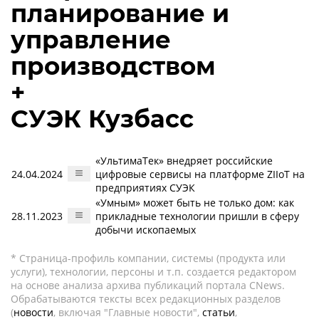
планирование и
управление
производством
+
СУЭК Кузбасс
«УльтимаТек» внедряет российские
24.04.2024
цифровые сервисы на платформе ZIIoT на
предприятиях СУЭК
«Умным» может быть не только дом: как
28.11.2023
прикладные технологии пришли в сферу
добычи ископаемых
* Страница-профиль компании, системы (продукта или
услуги), технологии, персоны и т.п. создается редактором
на основе анализа архива публикаций портала CNews.
Обрабатываются тексты всех редакционных разделов
(
новости
, включая "Главные новости",
статьи
,