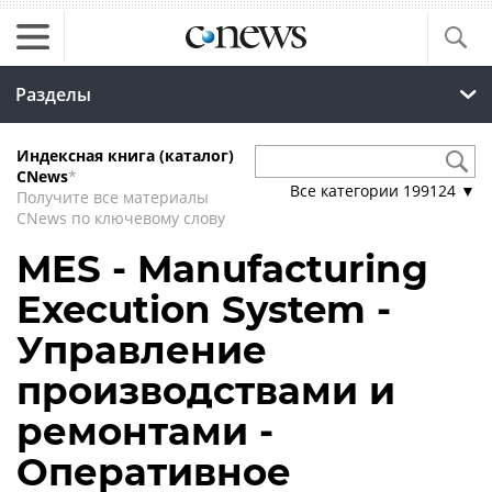
Разделы
Индексная книга (каталог)
CNews
*
Все категории
199124
▼
Получите все материалы
CNews по ключевому слову
MES - Manufacturing
Execution System -
Управление
производствами и
ремонтами -
Оперативное