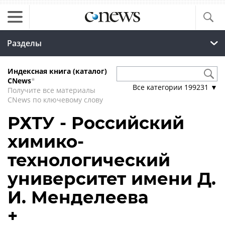
Разделы
Индексная книга (каталог)
CNews
*
Все категории
199231
▼
Получите все материалы
CNews по ключевому слову
РХТУ - Российский
химико-
технологический
университет имени Д.
И. Менделеева
+