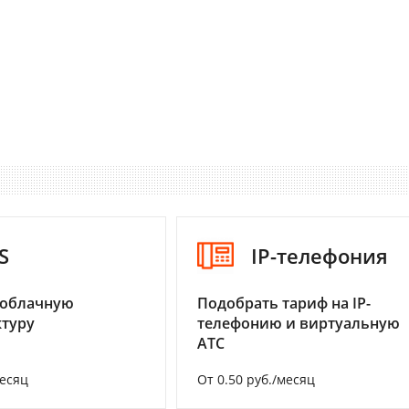
S
IP-телефония
 облачную
Подобрать тариф на IP-
туру
телефонию и виртуальную
АТС
месяц
От 0.50 руб./месяц