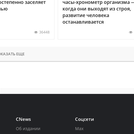
остепенно заселяет
часы-хронометр организма 
нью
когда они выходят из строя,
развитие человека
останавливается
36448
КАЗАТЬ ЕЩЕ
CNews
Соцсети
Об издании
Max