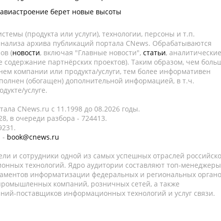
 авиастроение берет новые высоты
темы (продукта или услуги), технологии, персоны и т.п.
 анализа архива публикаций портала CNews. Обрабатываются
ов (
новости
, включая "Главные новости",
статьи
, аналитически
е содержание партнёрских проектов). Таким образом, чем боль
нем компании или продукта/услуги, тем более информативен
полнен (обогащен) дополнительной информацией, в т.ч.
дукте/услуге.
ала CNews.ru c 11.1998 до 08.2026 годы.
8, в очереди разбора - 724413.
9231.
 -
book@cnews.ru
ели и сотрудники одной из самых успешных отраслей российск
онных технологий. Ядро аудитории составляют топ-менеджеры
таментов информатизации федеральных и региональных орган
 промышленных компаний, розничных сетей, а также
аний-поставщиков информационных технологий и услуг связи.