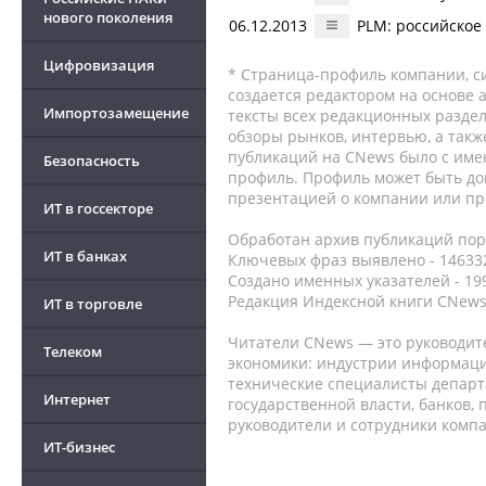
нового поколения
06.12.2013
PLM: российское
Цифровизация
* Страница-профиль компании, сис
создается редактором на основе
Импортозамещение
тексты всех редакционных раздел
обзоры рынков, интервью, а такж
публикаций на CNews было с име
Безопасность
профиль. Профиль может быть до
презентацией о компании или про
ИТ в госсекторе
Обработан архив публикаций порт
ИТ в банках
Ключевых фраз выявлено - 146332
Создано именных указателей - 19
Редакция Индексной книги CNews
ИТ в торговле
Читатели CNews — это руководит
Телеком
экономики: индустрии информаци
технические специалисты депар
Интернет
государственной власти, банков,
руководители и сотрудники комп
ИТ-бизнес