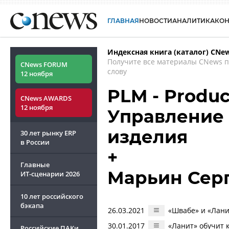
ГЛАВНАЯ
НОВОСТИ
АНАЛИТИКА
КО
Индексная книга (каталог) CNe
Получите все материалы CNews 
CNews FORUM
слову
12 ноября
PLM - Produc
CNews AWARDS
12 ноября
Управление
изделия
30 лет рынку ERP
в России
+
Главные
Марьин Сер
ИТ-сценарии
2026
10 лет российского
бэкапа
26.03.2021
«Швабе» и «Лани
30.01.2017
«Ланит» обучит 
Российские ПАКи