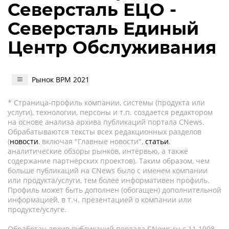
Северсталь ЕЦО -
Северсталь Единый
Центр Обслуживания
Рынок BPM 2021
* Страница-профиль компании, системы (продукта или
услуги), технологии, персоны и т.п. создается редактором
на основе анализа архива публикаций портала CNews.
Обрабатываются тексты всех редакционных разделов
(
новости
, включая "Главные новости",
статьи
,
аналитические обзоры рынков, интервью, а также
содержание партнёрских проектов). Таким образом, чем
больше публикаций на CNews было с именем компании
или продукта/услуги, тем более информативен профиль.
Профиль может быть дополнен (обогащен) дополнительной
информацией, в т.ч. презентацией о компании или
продукте/услуге.
Обработан архив публикаций портала CNews.ru c 11.1998