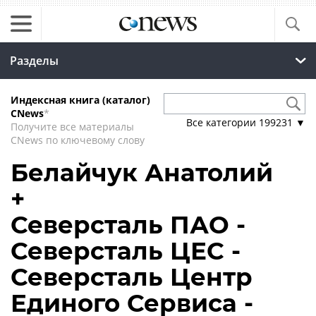
Разделы
Индексная книга (каталог)
CNews
*
Все категории
199231
▼
Получите все материалы
CNews по ключевому слову
Белайчук Анатолий
+
Северсталь ПАО -
Северсталь ЦЕС -
Северсталь Центр
Единого Сервиса -